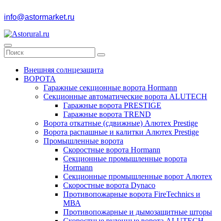
info@astormarket.ru
Внешняя солнцезащита
ВОРОТА
Гаражные секционные ворота Hormann
Секционные автоматические ворота ALUTECH
Гаражные ворота PRESTIGE
Гаражные ворота TREND
Ворота откатные (сдвижные) Алютех Prestige
Ворота распашные и калитки Алютех Prestige
Промышленные ворота
Скоростные ворота Hormann
Секционные промышленные ворота
Hormann
Секционные промышленные ворот Алютех
Скоростные ворота Dynaco
Противопожарные ворота FireTechnics и
МВА
Противопожарные и дымозащитные шторы
Скоростные рулонные ворота ALUTECH