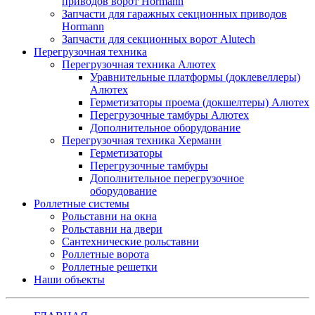
приводов ворот Hormann
Запчасти для гаражных секционных приводов
Hormann
Запчасти для секционных ворот Alutech
Перегрузочная техника
Перегрузочная техника Алютех
Уравнительные платформы (доклевеллеры)
Алютех
Герметизаторы проема (докшелтеры) Алютех
Перегрузочные тамбуры Алютех
Дополнительное оборудование
Перегрузочная техника Херманн
Герметизаторы
Перегрузочные тамбуры
Дополнительное перегрузочное
оборудование
Роллетные системы
Рольставни на окна
Рольставни на двери
Сантехнические рольставни
Роллетные ворота
Роллетные решетки
Наши объекты