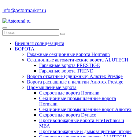
info@astormarket.ru
Внешняя солнцезащита
ВОРОТА
Гаражные секционные ворота Hormann
Секционные автоматические ворота ALUTECH
Гаражные ворота PRESTIGE
Гаражные ворота TREND
Ворота откатные (сдвижные) Алютех Prestige
Ворота распашные и калитки Алютех Prestige
Промышленные ворота
Скоростные ворота Hormann
Секционные промышленные ворота
Hormann
Секционные промышленные ворот Алютех
Скоростные ворота Dynaco
Противопожарные ворота FireTechnics и
МВА
Противопожарные и дымозащитные шторы
Скоростные рулонные ворота ALUTECH