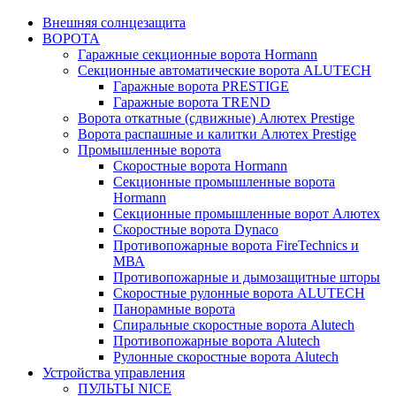
Внешняя солнцезащита
ВОРОТА
Гаражные секционные ворота Hormann
Секционные автоматические ворота ALUTECH
Гаражные ворота PRESTIGE
Гаражные ворота TREND
Ворота откатные (сдвижные) Алютех Prestige
Ворота распашные и калитки Алютех Prestige
Промышленные ворота
Скоростные ворота Hormann
Секционные промышленные ворота
Hormann
Секционные промышленные ворот Алютех
Скоростные ворота Dynaco
Противопожарные ворота FireTechnics и
МВА
Противопожарные и дымозащитные шторы
Скоростные рулонные ворота ALUTECH
Панорамные ворота
Спиральные скоростные ворота Alutech
Противопожарные ворота Alutech
Рулонные скоростные ворота Alutech
Устройства управления
ПУЛЬТЫ NICE