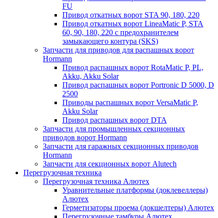
FU
Привод откатных ворот STA 90, 180, 220
Привод откатных ворот LineaMatic P, STA
60, 90, 180, 220 с предохранителем
замыкающего контура (SKS)
Запчасти для приводов для распашных ворот
Hormann
Привод распашных ворот RotaMatic P, PL,
Akku, Akku Solar
Привод распашных ворот Portronic D 5000, D
2500
Приводы распашных ворот VersaMatic P,
Akku Solar
Привод распашных ворот DTA
Запчасти для промышленных секционных
приводов ворот Hormann
Запчасти для гаражных секционных приводов
Hormann
Запчасти для секционных ворот Alutech
Перегрузочная техника
Перегрузочная техника Алютех
Уравнительные платформы (доклевеллеры)
Алютех
Герметизаторы проема (докшелтеры) Алютех
Перегрузочные тамбуры Алютех