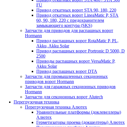
FU
Привод откатных ворот STA 90, 180, 220
Привод откатных ворот LineaMatic P, STA
60, 90, 180, 220 с предохранителем
замыкающего контура (SKS)
Запчасти для приводов для распашных ворот
Hormann
Привод распашных ворот RotaMatic P, PL,
Akku, Akku Solar
Привод распашных ворот Portronic D 5000, D
2500
Приводы распашных ворот VersaMatic P,
Akku Solar
Привод распашных ворот DTA
Запчасти для промышленных секционных
приводов ворот Hormann
Запчасти для гаражных секционных приводов
Hormann
Запчасти для секционных ворот Alutech
Перегрузочная техника
Перегрузочная техника Алютех
Уравнительные платформы (доклевеллеры)
Алютех
Герметизаторы проема (докшелтеры) Алютех