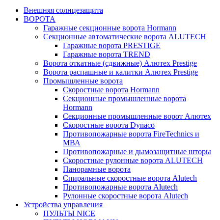
Внешняя солнцезащита
ВОРОТА
Гаражные секционные ворота Hormann
Секционные автоматические ворота ALUTECH
Гаражные ворота PRESTIGE
Гаражные ворота TREND
Ворота откатные (сдвижные) Алютех Prestige
Ворота распашные и калитки Алютех Prestige
Промышленные ворота
Скоростные ворота Hormann
Секционные промышленные ворота
Hormann
Секционные промышленные ворот Алютех
Скоростные ворота Dynaco
Противопожарные ворота FireTechnics и
МВА
Противопожарные и дымозащитные шторы
Скоростные рулонные ворота ALUTECH
Панорамные ворота
Спиральные скоростные ворота Alutech
Противопожарные ворота Alutech
Рулонные скоростные ворота Alutech
Устройства управления
ПУЛЬТЫ NICE