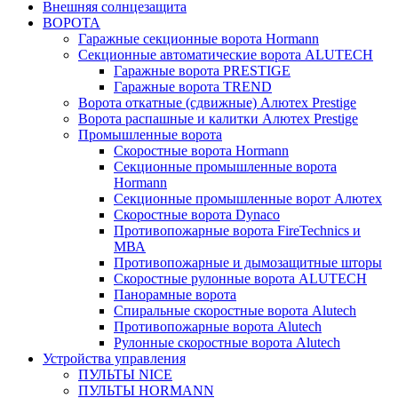
Внешняя солнцезащита
ВОРОТА
Гаражные секционные ворота Hormann
Секционные автоматические ворота ALUTECH
Гаражные ворота PRESTIGE
Гаражные ворота TREND
Ворота откатные (сдвижные) Алютех Prestige
Ворота распашные и калитки Алютех Prestige
Промышленные ворота
Скоростные ворота Hormann
Секционные промышленные ворота
Hormann
Секционные промышленные ворот Алютех
Скоростные ворота Dynaco
Противопожарные ворота FireTechnics и
МВА
Противопожарные и дымозащитные шторы
Скоростные рулонные ворота ALUTECH
Панорамные ворота
Спиральные скоростные ворота Alutech
Противопожарные ворота Alutech
Рулонные скоростные ворота Alutech
Устройства управления
ПУЛЬТЫ NICE
ПУЛЬТЫ HORMANN