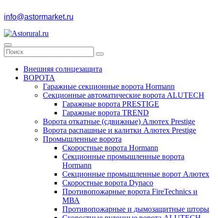
info@astormarket.ru
Внешняя солнцезащита
ВОРОТА
Гаражные секционные ворота Hormann
Секционные автоматические ворота ALUTECH
Гаражные ворота PRESTIGE
Гаражные ворота TREND
Ворота откатные (сдвижные) Алютех Prestige
Ворота распашные и калитки Алютех Prestige
Промышленные ворота
Скоростные ворота Hormann
Секционные промышленные ворота
Hormann
Секционные промышленные ворот Алютех
Скоростные ворота Dynaco
Противопожарные ворота FireTechnics и
МВА
Противопожарные и дымозащитные шторы
Скоростные рулонные ворота ALUTECH