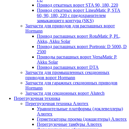
Привод откатных ворот STA 90, 180, 220
Привод откатных ворот LineaMatic P, STA
60, 90, 180, 220 с предохранителем
замыкающего контура (SKS)
Запчасти для приводов для распашных ворот
Hormann
Привод распашных ворот RotaMatic P, PL,
Akku, Akku Solar
Привод распашных ворот Portronic D 5000, D
2500
Приводы распашных ворот VersaMatic P,
Akku Solar
Привод распашных ворот DTA
Запчасти для промышленных секционных
приводов ворот Hormann
Запчасти для гаражных секционных приводов
Hormann
Запчасти для секционных ворот Alutech
Перегрузочная техника
Перегрузочная техника Алютех
Уравнительные платформы (доклевеллеры)
Алютех
Герметизаторы проема (докшелтеры) Алютех
Перегрузочные тамбуры Алютех