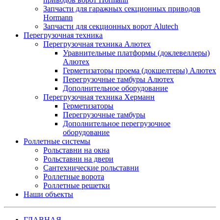
Запчасти для гаражных секционных приводов
Hormann
Запчасти для секционных ворот Alutech
Перегрузочная техника
Перегрузочная техника Алютех
Уравнительные платформы (доклевеллеры)
Алютех
Герметизаторы проема (докшелтеры) Алютех
Перегрузочные тамбуры Алютех
Дополнительное оборудование
Перегрузочная техника Херманн
Герметизаторы
Перегрузочные тамбуры
Дополнительное перегрузочное
оборудование
Роллетные системы
Рольставни на окна
Рольставни на двери
Сантехнические рольставни
Роллетные ворота
Роллетные решетки
Наши объекты
ГЛАВНАЯ