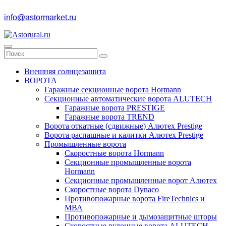
info@astormarket.ru
Внешняя солнцезащита
ВОРОТА
Гаражные секционные ворота Hormann
Секционные автоматические ворота ALUTECH
Гаражные ворота PRESTIGE
Гаражные ворота TREND
Ворота откатные (сдвижные) Алютех Prestige
Ворота распашные и калитки Алютех Prestige
Промышленные ворота
Скоростные ворота Hormann
Секционные промышленные ворота
Hormann
Секционные промышленные ворот Алютех
Скоростные ворота Dynaco
Противопожарные ворота FireTechnics и
МВА
Противопожарные и дымозащитные шторы
Скоростные рулонные ворота ALUTECH