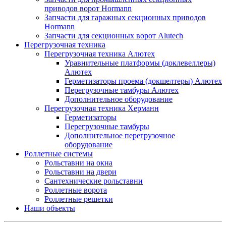
приводов ворот Hormann
Запчасти для гаражных секционных приводов
Hormann
Запчасти для секционных ворот Alutech
Перегрузочная техника
Перегрузочная техника Алютех
Уравнительные платформы (доклевеллеры)
Алютех
Герметизаторы проема (докшелтеры) Алютех
Перегрузочные тамбуры Алютех
Дополнительное оборудование
Перегрузочная техника Херманн
Герметизаторы
Перегрузочные тамбуры
Дополнительное перегрузочное
оборудование
Роллетные системы
Рольставни на окна
Рольставни на двери
Сантехнические рольставни
Роллетные ворота
Роллетные решетки
Наши объекты