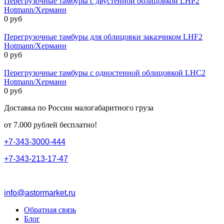
Перегрузочные тамбуры с двустенной облицовкой LHP2
Hotmann/Херманн
0 руб
Перегрузочные тамбуры для облицовки заказчиком LHF2
Hotmann/Херманн
0 руб
Перегрузочные тамбуры с одностенной облицовкой LHC2
Hotmann/Херманн
0 руб
Доставка по России малогабаритного груза
от 7.000 рублей бесплатно!
+
7
-
3
4
3
-
3
0
0
0
-
4
4
4
+
7
-
3
4
3
-
2
1
3
-
1
7
-
4
7
info@astormarket.ru
Обратная связь
Блог