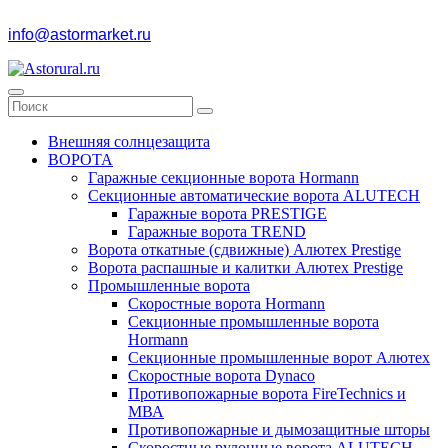
info@astormarket.ru
Внешняя солнцезащита
ВОРОТА
Гаражные секционные ворота Hormann
Секционные автоматические ворота ALUTECH
Гаражные ворота PRESTIGE
Гаражные ворота TREND
Ворота откатные (сдвижные) Алютех Prestige
Ворота распашные и калитки Алютех Prestige
Промышленные ворота
Скоростные ворота Hormann
Секционные промышленные ворота
Hormann
Секционные промышленные ворот Алютех
Скоростные ворота Dynaco
Противопожарные ворота FireTechnics и
МВА
Противопожарные и дымозащитные шторы
Скоростные рулонные ворота ALUTECH