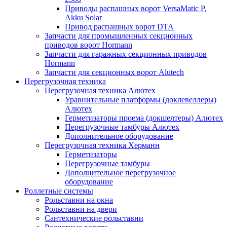
Приводы распашных ворот VersaMatic P,
Akku Solar
Привод распашных ворот DTA
Запчасти для промышленных секционных
приводов ворот Hormann
Запчасти для гаражных секционных приводов
Hormann
Запчасти для секционных ворот Alutech
Перегрузочная техника
Перегрузочная техника Алютех
Уравнительные платформы (доклевеллеры)
Алютех
Герметизаторы проема (докшелтеры) Алютех
Перегрузочные тамбуры Алютех
Дополнительное оборудование
Перегрузочная техника Херманн
Герметизаторы
Перегрузочные тамбуры
Дополнительное перегрузочное
оборудование
Роллетные системы
Рольставни на окна
Рольставни на двери
Сантехнические рольставни