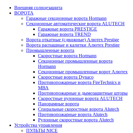
Внешняя солнцезащита
ВОРОТА
Гаражные секционные ворота Hormann
Секционные автоматические ворота ALUTECH
Гаражные ворота PRESTIGE
Гаражные ворота TREND
Ворота откатные (сдвижные) Алютех Prestige
Ворота распашные и калитки Алютех Prestige
Промышленные ворота
Скоростные ворота Hormann
Секционные промышленные ворота
Hormann
Секционные промышленные ворот Алютех
Скоростные ворота Dynaco
Противопожарные ворота FireTechnics и
МВА
Противопожарные и дымозащитные шторы
Скоростные рулонные ворота ALUTECH
Панорамные ворота
Спиральные скоростные ворота Alutech
Противопожарные ворота Alutech
Рулонные скоростные ворота Alutech
Устройства управления
ПУЛЬТЫ NICE