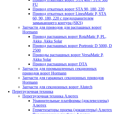
FU
Привод откатных ворот STA 90, 180, 220
Привод откатных ворот LineaMatic P, STA
60, 90, 180, 220 с предохранителем
замыкающего контура (SKS)
Запчасти для приводов для распашных ворот
Hormann
Привод распашных ворот RotaMatic P, PL,
Akku, Akku Solar
Привод распашных ворот Portronic D 5000, D
2500
Приводы распашных ворот VersaMatic P,
Akku Solar
Привод распашных ворот DTA
Запчасти для промышленных секционных
приводов ворот Hormann
Запчасти для гаражных секционных приводов
Hormann
Запчасти для секционных ворот Alutech
Перегрузочная техника
Перегрузочная техника Алютех
Уравнительные платформы (доклевеллеры)
Алютех
Герметизаторы проема (докшелтеры) Алютех