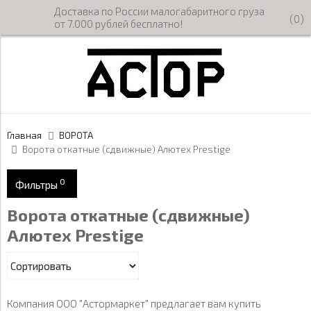
Доставка по России малогабаритного груза
(
0
)
от 7.000 рублей бесплатно!
Главная
ВОРОТА
Ворота откатные (сдвижные) Алютех Prestige
0
Фильтры
Ворота откатные (сдвижные)
Цвет
Алютех Prestige
Белый RAL9016
Цена
Серый антрацит RAL 7016
134 500
218 030
Компания ООО "Астормаркет" предлагает вам купить
Белый (близкий RAL9016)