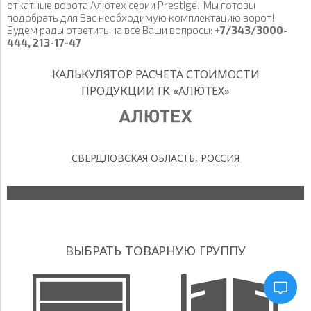
откатные ворота Алютех серии Prestige. Мы готовы
подобрать для Вас необходимую комплектацию ворот!
RAL 7016
Будем рады ответить на все Ваши вопросы:
+7/343/3000-
444, 213-17-47
Применить
ral 3004 (бордово-красный)
Применить
ral 6005 (зеленый)
ral 5010 (синий)
ral 9006 (светло-серый)
ADS703 (темно-серый)