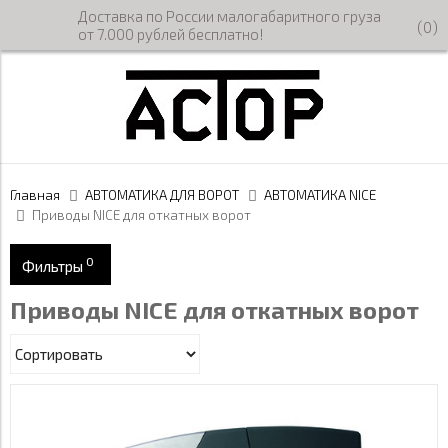
Доставка по России малогабаритного груза
(
0
)
от 7.000 рублей бесплатно!
Главная
АВТОМАТИКА ДЛЯ ВОРОТ
АВТОМАТИКА NICE
Приводы NICE для откатных ворот
0
Фильтры
Приводы NICE для откатных ворот
RD400KIT2
RD400KIT2
Бренд
Nice
Гарантия
RD400KIT
2 года
Назначение
Применить