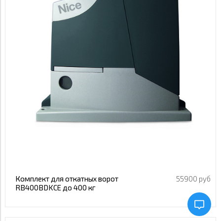
Применить
Автоматизация откатных ворот
Вес ворот
Применить
4000 кг
Цена
Применить
400 кг
30 305
290 900
Применить
Применить
Комплект для откатных ворот
55900 руб
RB400BDKCE до 400 кг