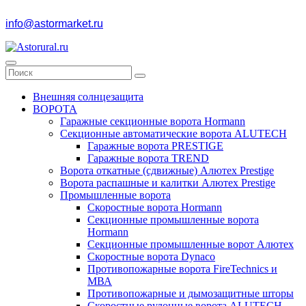
info@astormarket.ru
Внешняя солнцезащита
ВОРОТА
Гаражные секционные ворота Hormann
Секционные автоматические ворота ALUTECH
Гаражные ворота PRESTIGE
Гаражные ворота TREND
Ворота откатные (сдвижные) Алютех Prestige
Ворота распашные и калитки Алютех Prestige
Промышленные ворота
Скоростные ворота Hormann
Секционные промышленные ворота
Hormann
Секционные промышленные ворот Алютех
Скоростные ворота Dynaco
Противопожарные ворота FireTechnics и
МВА
Противопожарные и дымозащитные шторы
Скоростные рулонные ворота ALUTECH