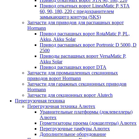
Привод откатных ворот STA 90, 180, 220
Привод откатных ворот LineaMatic P, STA
60, 90, 180, 220 с предохранителем
замыкающего контура (SKS)
Запчасти для приводов для распашных ворот
Hormann
Привод распашных ворот RotaMatic P, PL,
Akku, Akku Solar
Привод распашных ворот Portronic D 5000, D
2500
Приводы распашных ворот VersaMatic P,
Akku Solar
Привод распашных ворот DTA
Запчасти для промышленных секционных
приводов ворот Hormann
Запчасти для гаражных секционных приводов
Hormann
Запчасти для секционных ворот Alutech
Перегрузочная техника
Перегрузочная техника Алютех
Уравнительные платформы (доклевеллеры)
Алютех
Герметизаторы проема (докшелтеры) Алютех
Перегрузочные тамбуры Алютех
Дополнительное оборудование