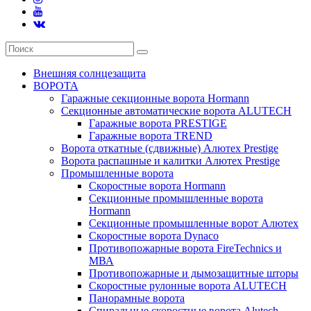
Внешняя солнцезащита
ВОРОТА
Гаражные секционные ворота Hormann
Секционные автоматические ворота ALUTECH
Гаражные ворота PRESTIGE
Гаражные ворота TREND
Ворота откатные (сдвижные) Алютех Prestige
Ворота распашные и калитки Алютех Prestige
Промышленные ворота
Скоростные ворота Hormann
Секционные промышленные ворота
Hormann
Секционные промышленные ворот Алютех
Скоростные ворота Dynaco
Противопожарные ворота FireTechnics и
МВА
Противопожарные и дымозащитные шторы
Скоростные рулонные ворота ALUTECH
Панорамные ворота
Спиральные скоростные ворота Alutech