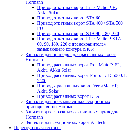
Hormann
Привод откатных ворот LineaMatic P, H,
Akku Solar
Привод откатных ворот STA 60
Привод откатных ворот STA 400 / STA 500
FU
Привод откатных ворот STA 90, 180, 220
Привод откатных ворот LineaMatic P, STA
60, 90, 180, 220 с предохранителем
замыкающего контура (SKS)
Запчасти для приводов для распашных ворот
Hormann
Привод распашных ворот RotaMatic P, PL,
Akku, Akku Solar
Привод распашных ворот Portronic D 5000, D
2500
Приводы распашных ворот VersaMatic P,
Akku Solar
Привод распашных ворот DTA
Запчасти для промышленных секционных
приводов ворот Hormann
Запчасти для гаражных секционных приводов
Hormann
Запчасти для секционных ворот Alutech
Перегрузочная техника