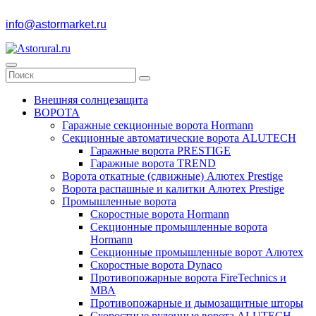
info@astormarket.ru
Внешняя солнцезащита
ВОРОТА
Гаражные секционные ворота Hormann
Секционные автоматические ворота ALUTECH
Гаражные ворота PRESTIGE
Гаражные ворота TREND
Ворота откатные (сдвижные) Алютех Prestige
Ворота распашные и калитки Алютех Prestige
Промышленные ворота
Скоростные ворота Hormann
Секционные промышленные ворота
Hormann
Секционные промышленные ворот Алютех
Скоростные ворота Dynaco
Противопожарные ворота FireTechnics и
МВА
Противопожарные и дымозащитные шторы
Скоростные рулонные ворота ALUTECH