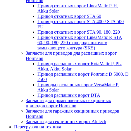
Hormann
Привод откатных ворот LineaMatic P, H,
Akku Solar
Привод откатных ворот STA 60
Привод откатных ворот STA 400 / STA 500
FU
Привод откатных ворот STA 90, 180, 220
Привод откатных ворот LineaMatic P, STA
60, 90, 180, 220 с предохранителем
замыкающего контура (SKS)
Запчасти для приводов для распашных ворот
Hormann
Привод распашных ворот RotaMatic P, PL,
Akku, Akku Solar
Привод распашных ворот Portronic D 5000, D
2500
Приводы распашных ворот VersaMatic P,
Akku Solar
Привод распашных ворот DTA
Запчасти для промышленных секционных
приводов ворот Hormann
Запчасти для гаражных секционных приводов
Hormann
Запчасти для секционных ворот Alutech
Перегрузочная техника