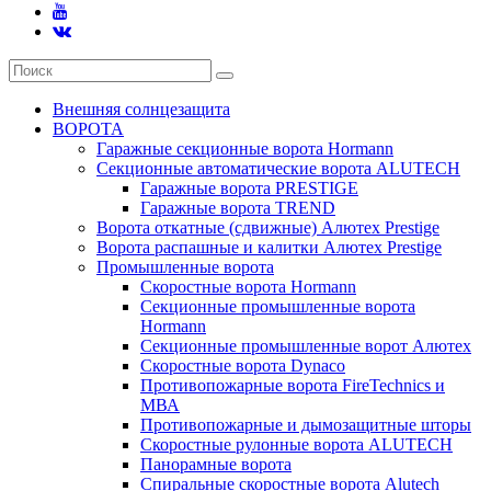
Внешняя солнцезащита
ВОРОТА
Гаражные секционные ворота Hormann
Секционные автоматические ворота ALUTECH
Гаражные ворота PRESTIGE
Гаражные ворота TREND
Ворота откатные (сдвижные) Алютех Prestige
Ворота распашные и калитки Алютех Prestige
Промышленные ворота
Скоростные ворота Hormann
Секционные промышленные ворота
Hormann
Секционные промышленные ворот Алютех
Скоростные ворота Dynaco
Противопожарные ворота FireTechnics и
МВА
Противопожарные и дымозащитные шторы
Скоростные рулонные ворота ALUTECH
Панорамные ворота
Спиральные скоростные ворота Alutech