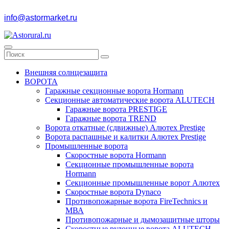
info@astormarket.ru
Внешняя солнцезащита
ВОРОТА
Гаражные секционные ворота Hormann
Секционные автоматические ворота ALUTECH
Гаражные ворота PRESTIGE
Гаражные ворота TREND
Ворота откатные (сдвижные) Алютех Prestige
Ворота распашные и калитки Алютех Prestige
Промышленные ворота
Скоростные ворота Hormann
Секционные промышленные ворота
Hormann
Секционные промышленные ворот Алютех
Скоростные ворота Dynaco
Противопожарные ворота FireTechnics и
МВА
Противопожарные и дымозащитные шторы
Скоростные рулонные ворота ALUTECH