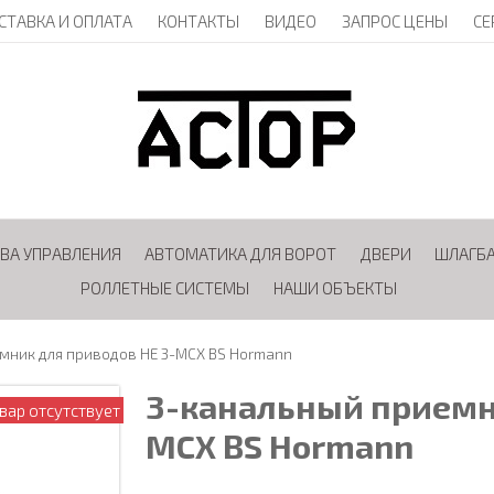
СТАВКА И ОПЛАТА
КОНТАКТЫ
ВИДЕО
ЗАПРОС ЦЕНЫ
СЕ
ВА УПРАВЛЕНИЯ
АВТОМАТИКА ДЛЯ ВОРОТ
ДВЕРИ
ШЛАГБ
РОЛЛЕТНЫЕ СИСТЕМЫ
НАШИ ОБЪЕКТЫ
мник для приводов HE 3-MCX BS Hormann
3-канальный приемн
вар отсутствует
MCX BS Hormann