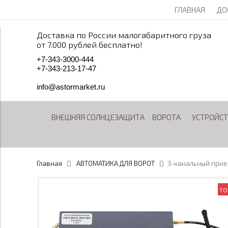
ГЛАВНАЯ
ДО
Доставка по России малогабаритного груза
от 7.000 рублей бесплатно!
+
7
-
3
4
3
-
3
0
0
0
-
4
4
4
+
7
-
3
4
3
-
2
1
3
-
1
7
-
4
7
info@astormarket.ru
ВНЕШНЯЯ СОЛНЦЕЗАЩИТА
ВОРОТА
УСТРОЙСТ
Главная
АВТОМАТИКА ДЛЯ ВОРОТ
3-канальный прие
то