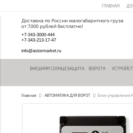
ГЛАВНАЯ
ДО
Доставка по России малогабаритного груза
от 7.000 рублей бесплатно!
+
7
-
3
4
3
-
3
0
0
0
-
4
4
4
+
7
-
3
4
3
-
2
1
3
-
1
7
-
4
7
info@astormarket.ru
ВНЕШНЯЯ СОЛНЦЕЗАЩИТА
ВОРОТА
УСТРОЙСТ
Главная
АВТОМАТИКА ДЛЯ ВОРОТ
Блок управления 