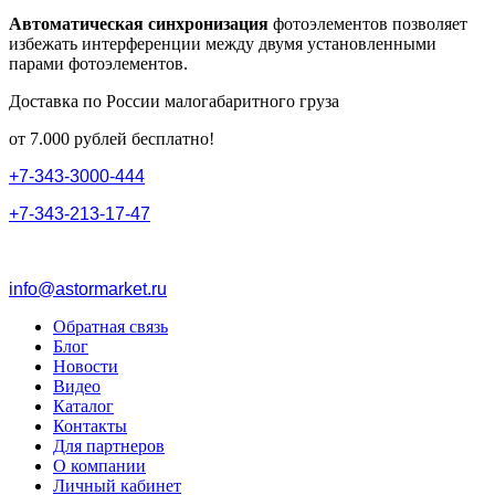
Автоматическая синхронизация
фотоэлементов позволяет
избежать интерференции между двумя установленными
парами фотоэлементов.
Доставка по России малогабаритного груза
от 7.000 рублей бесплатно!
+
7
-
3
4
3
-
3
0
0
0
-
4
4
4
+
7
-
3
4
3
-
2
1
3
-
1
7
-
4
7
info@astormarket.ru
Обратная связь
Блог
Новости
Видео
Каталог
Контакты
Для партнеров
О компании
Личный кабинет