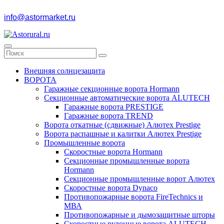
info@astormarket.ru
Внешняя солнцезащита
ВОРОТА
Гаражные секционные ворота Hormann
Секционные автоматические ворота ALUTECH
Гаражные ворота PRESTIGE
Гаражные ворота TREND
Ворота откатные (сдвижные) Алютех Prestige
Ворота распашные и калитки Алютех Prestige
Промышленные ворота
Скоростные ворота Hormann
Секционные промышленные ворота
Hormann
Секционные промышленные ворот Алютех
Скоростные ворота Dynaco
Противопожарные ворота FireTechnics и
МВА
Противопожарные и дымозащитные шторы
Скоростные рулонные ворота ALUTECH