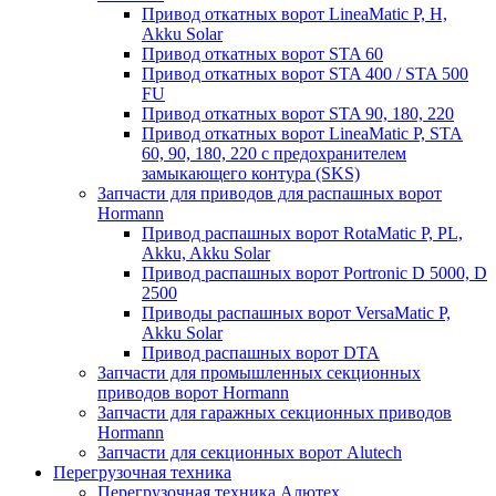
Привод откатных ворот LineaMatic P, H,
Akku Solar
Привод откатных ворот STA 60
Привод откатных ворот STA 400 / STA 500
FU
Привод откатных ворот STA 90, 180, 220
Привод откатных ворот LineaMatic P, STA
60, 90, 180, 220 с предохранителем
замыкающего контура (SKS)
Запчасти для приводов для распашных ворот
Hormann
Привод распашных ворот RotaMatic P, PL,
Akku, Akku Solar
Привод распашных ворот Portronic D 5000, D
2500
Приводы распашных ворот VersaMatic P,
Akku Solar
Привод распашных ворот DTA
Запчасти для промышленных секционных
приводов ворот Hormann
Запчасти для гаражных секционных приводов
Hormann
Запчасти для секционных ворот Alutech
Перегрузочная техника
Перегрузочная техника Алютех