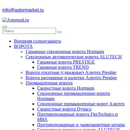
info@astormarket.ru
Внешняя солнцезащита
ВОРОТА
Гаражные секционные ворота Hormann
Секционные автоматические ворота ALUTECH
Гаражные ворота PRESTIGE
Гаражные ворота TREND
Ворота откатные (сдвижные) Алютех Prestige
Ворота распашные и калитки Алютех Prestige
Промышленные ворота
Скоростные ворота Hormann
Секционные промышленные ворота
Hormann
Секционные промышленные ворот Алютех
Скоростные ворота Dynaco
Противопожарные ворота FireTechnics и
МВА
Противопожарные и дымозащитные шторы
Скоростные рулонные ворота ALUTECH