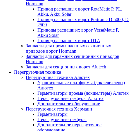
Hormann
Привод распашных ворот RotaMatic P, PL,
Akku, Akku Solar
Привод распашных ворот Portronic D 5000, D
2500
Приводы распашных ворот VersaMatic P,
Akku Solar
Привод распашных ворот DTA
Запчасти для промышленных секционных
приводов ворот Hormann
Запчасти для гаражных секционных приводов
Hormann
Запчасти для секционных ворот Alutech
Перегрузочная техника
Перегрузочная техника Алютех
Уравнительные платформы (доклевеллеры)
Алютех
Герметизаторы проема (докшелтеры) Алютех
Перегрузочные тамбуры Алютех
Дополнительное оборудование
Перегрузочная техника Херманн
Герметизаторы
Перегрузочные тамбуры
Дополнительное перегрузочное
оборудование