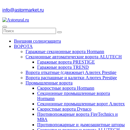
info@astormarket.ru
Внешняя солнцезащита
ВОРОТА
Гаражные секционные ворота Hormann
Секционные автоматические ворота ALUTECH
Гаражные ворота PRESTIGE
Гаражные ворота TREND
Ворота откатные (сдвижные) Алютех Prestige
Ворота распашные и калитки Алютех Prestige
Промышленные ворота
Скоростные ворота Hormann
Секционные промышленные ворота
Hormann
Секционные промышленные ворот Алютех
Скоростные ворота Dynaco
Противопожарные ворота FireTechnics и
МВА
Противопожарные и дымозащитные шторы
Скоростные рулонные ворота ALUTECH