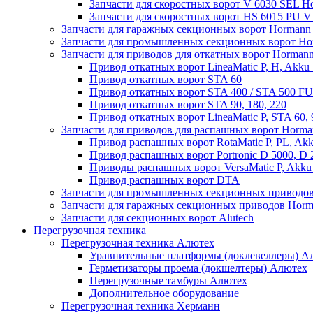
Запчасти для скоростных ворот V 6030 SEL H
Запчасти для скоростных ворот HS 6015 PU 
Запчасти для гаражных секционных ворот Hormann
Запчасти для промышленных секционных ворот Ho
Запчасти для приводов для откатных ворот Horman
Привод откатных ворот LineaMatic P, H, Akku 
Привод откатных ворот STA 60
Привод откатных ворот STA 400 / STA 500 FU
Привод откатных ворот STA 90, 180, 220
Привод откатных ворот LineaMatic P, STA 60,
Запчасти для приводов для распашных ворот Horma
Привод распашных ворот RotaMatic P, PL, Akk
Привод распашных ворот Portronic D 5000, D 
Приводы распашных ворот VersaMatic P, Akku 
Привод распашных ворот DTA
Запчасти для промышленных секционных приводов
Запчасти для гаражных секционных приводов Hor
Запчасти для секционных ворот Alutech
Перегрузочная техника
Перегрузочная техника Алютех
Уравнительные платформы (доклевеллеры) А
Герметизаторы проема (докшелтеры) Алютех
Перегрузочные тамбуры Алютех
Дополнительное оборудование
Перегрузочная техника Херманн