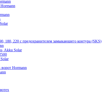
ormann
V Hormann
rmann
n
Solar
 90, 180, 220 с предохранителем замыкающего контура (SKS)
nn
u, Akku Solar
2500
Solar
 ворот Hormann
mann
лютех