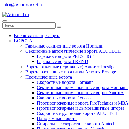
info@astormarket.ru
Внешняя солнцезащита
ВОРОТА
Гаражные секционные ворота Hormann
Секционные автоматические ворота ALUTECH
Гаражные ворота PRESTIGE
Гаражные ворота TREND
Ворота откатные (сдвижные) Алютех Prestige
Ворота распашные и калитки Алютех Prestige
Промышленные ворота
Скоростные ворота Hormann
Секционные промышленные ворота Hormann
Секционные промышленные ворот Алютех
Скоростные ворота Dynaco
Противопожарные ворота FireTechnics и МВА
Противопожарные и дымозащитные шторы
Скоростные рулонные ворота ALUTECH
Панорамные ворота
Спиральные скоростные ворота Alutech
Противопожарные ворота Alutech