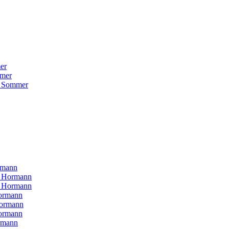
er
mer
 Sommer
rmann
H Hormann
N Hormann
ormann
Hormann
ormann
rmann