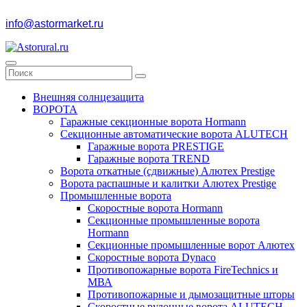
info@astormarket.ru
Внешняя солнцезащита
ВОРОТА
Гаражные секционные ворота Hormann
Секционные автоматические ворота ALUTECH
Гаражные ворота PRESTIGE
Гаражные ворота TREND
Ворота откатные (сдвижные) Алютех Prestige
Ворота распашные и калитки Алютех Prestige
Промышленные ворота
Скоростные ворота Hormann
Секционные промышленные ворота
Hormann
Секционные промышленные ворот Алютех
Скоростные ворота Dynaco
Противопожарные ворота FireTechnics и
МВА
Противопожарные и дымозащитные шторы
Скоростные рулонные ворота ALUTECH