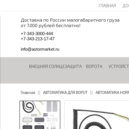
ГЛАВНАЯ
ДО
Доставка по России малогабаритного груза
от 7.000 рублей бесплатно!
+
7
-
3
4
3
-
3
0
0
0
-
4
4
4
+
7
-
3
4
3
-
2
1
3
-
1
7
-
4
7
info@astormarket.ru
ВНЕШНЯЯ СОЛНЦЕЗАЩИТА
ВОРОТА
УСТРОЙСТ
Главная
АВТОМАТИКА ДЛЯ ВОРОТ
АВТОМАТИКА HOR