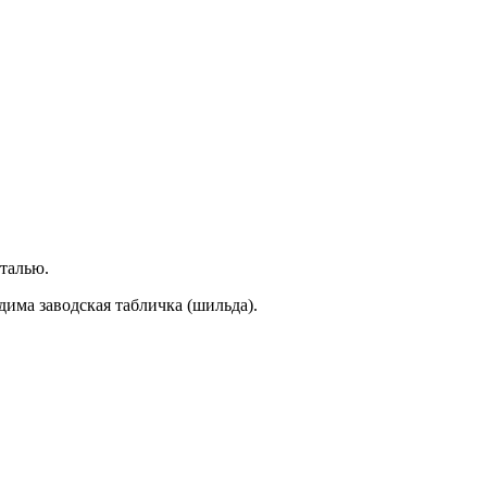
еталью.
дима заводская табличка (шильда).