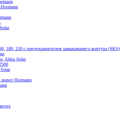
ormann
V Hormann
rmann
n
Solar
 90, 180, 220 с предохранителем замыкающего контура (SKS)
nn
u, Akku Solar
2500
Solar
 ворот Hormann
mann
лютех