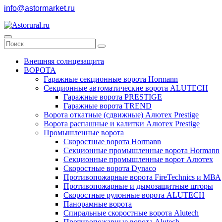
info@astormarket.ru
Внешняя солнцезащита
ВОРОТА
Гаражные секционные ворота Hormann
Секционные автоматические ворота ALUTECH
Гаражные ворота PRESTIGE
Гаражные ворота TREND
Ворота откатные (сдвижные) Алютех Prestige
Ворота распашные и калитки Алютех Prestige
Промышленные ворота
Скоростные ворота Hormann
Секционные промышленные ворота Hormann
Секционные промышленные ворот Алютех
Скоростные ворота Dynaco
Противопожарные ворота FireTechnics и МВА
Противопожарные и дымозащитные шторы
Скоростные рулонные ворота ALUTECH
Панорамные ворота
Спиральные скоростные ворота Alutech
Противопожарные ворота Alutech