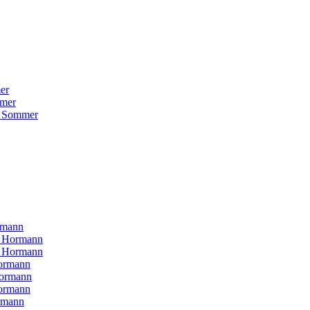
er
mer
 Sommer
rmann
H Hormann
N Hormann
ormann
Hormann
ormann
rmann