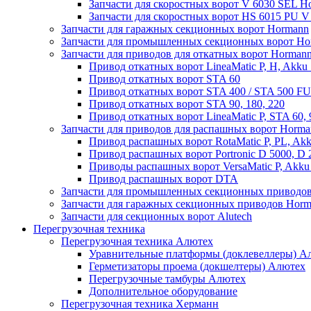
Запчасти для скоростных ворот V 6030 SEL H
Запчасти для скоростных ворот HS 6015 PU 
Запчасти для гаражных секционных ворот Hormann
Запчасти для промышленных секционных ворот Ho
Запчасти для приводов для откатных ворот Horman
Привод откатных ворот LineaMatic P, H, Akku 
Привод откатных ворот STA 60
Привод откатных ворот STA 400 / STA 500 FU
Привод откатных ворот STA 90, 180, 220
Привод откатных ворот LineaMatic P, STA 60,
Запчасти для приводов для распашных ворот Horma
Привод распашных ворот RotaMatic P, PL, Akk
Привод распашных ворот Portronic D 5000, D 
Приводы распашных ворот VersaMatic P, Akku 
Привод распашных ворот DTA
Запчасти для промышленных секционных приводов
Запчасти для гаражных секционных приводов Hor
Запчасти для секционных ворот Alutech
Перегрузочная техника
Перегрузочная техника Алютех
Уравнительные платформы (доклевеллеры) А
Герметизаторы проема (докшелтеры) Алютех
Перегрузочные тамбуры Алютех
Дополнительное оборудование
Перегрузочная техника Херманн