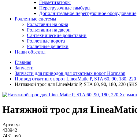
Герметизаторы
Перегрузочные тамбуры
Дополнительное перегрузочное оборудование
Роллетные системы
Рольставни на окна
Рольставни на двери
Сантехнические рольставни
Роллетные ворота
Роллетные решетки
Наши объекты
Главная
Запчасти
Запчасти для приводов для откатных ворот Hormann
Привод откатных ворот LineaMatic P, STA 60, 90, 180, 2
Натяжной трос для LineaMatic P, STA 60, 90, 180, 220 (SK
Натяжной трос для LineaMatic 
Артикул
438942
7431 руб