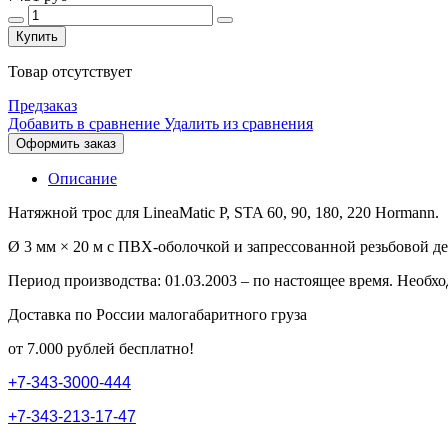
Купить
Товар отсутствует
Предзаказ
Добавить в сравнение
Удалить из сравнения
Оформить заказ
Описание
Натяжной трос для LineaMatic P, STA 60, 90, 180, 220 Hormann.
Ø 3 мм × 20 м с ПВХ-оболочкой и запрессованной резьбовой д
Период производства: 01.03.2003 – по настоящее время. Необхо
Доставка по России малогабаритного груза
от 7.000 рублей бесплатно!
+
7
-
3
4
3
-
3
0
0
0
-
4
4
4
+
7
-
3
4
3
-
2
1
3
-
1
7
-
4
7