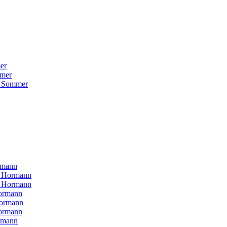
er
mer
 Sommer
rmann
H Hormann
N Hormann
ormann
Hormann
ormann
rmann