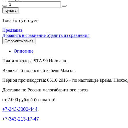
Купить
Товар отсутствует
Предзаказ
Добавить в сравнение
Удалить из сравнения
Оформить заказ
Описание
Плата энкодера STA 90 Hormann.
Включая 6-полюсный кабель Mascon.
Период производства: 05.10.2016 – по настоящее время. Необхо
Доставка по России малогабаритного груза
от 7.000 рублей бесплатно!
+
7
-
3
4
3
-
3
0
0
0
-
4
4
4
+
7
-
3
4
3
-
2
1
3
-
1
7
-
4
7