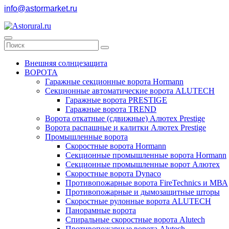
info@astormarket.ru
Внешняя солнцезащита
ВОРОТА
Гаражные секционные ворота Hormann
Секционные автоматические ворота ALUTECH
Гаражные ворота PRESTIGE
Гаражные ворота TREND
Ворота откатные (сдвижные) Алютех Prestige
Ворота распашные и калитки Алютех Prestige
Промышленные ворота
Скоростные ворота Hormann
Секционные промышленные ворота Hormann
Секционные промышленные ворот Алютех
Скоростные ворота Dynaco
Противопожарные ворота FireTechnics и МВА
Противопожарные и дымозащитные шторы
Скоростные рулонные ворота ALUTECH
Панорамные ворота
Спиральные скоростные ворота Alutech
Противопожарные ворота Alutech