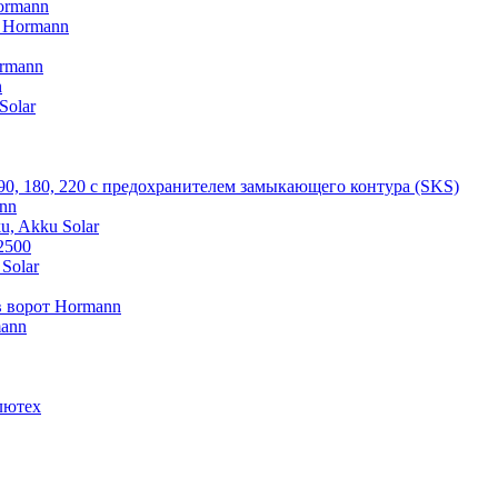
ormann
V Hormann
rmann
n
Solar
 90, 180, 220 с предохранителем замыкающего контура (SKS)
nn
u, Akku Solar
2500
Solar
 ворот Hormann
mann
лютех