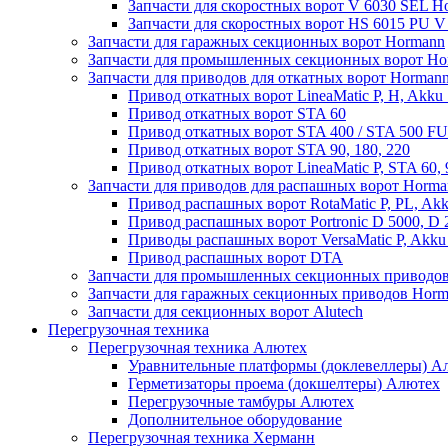
Запчасти для скоростных ворот V 6030 SEL H
Запчасти для скоростных ворот HS 6015 PU 
Запчасти для гаражных секционных ворот Hormann
Запчасти для промышленных секционных ворот Ho
Запчасти для приводов для откатных ворот Horman
Привод откатных ворот LineaMatic P, H, Akku 
Привод откатных ворот STA 60
Привод откатных ворот STA 400 / STA 500 FU
Привод откатных ворот STA 90, 180, 220
Привод откатных ворот LineaMatic P, STA 60,
Запчасти для приводов для распашных ворот Horma
Привод распашных ворот RotaMatic P, PL, Akk
Привод распашных ворот Portronic D 5000, D 
Приводы распашных ворот VersaMatic P, Akku 
Привод распашных ворот DTA
Запчасти для промышленных секционных приводов
Запчасти для гаражных секционных приводов Hor
Запчасти для секционных ворот Alutech
Перегрузочная техника
Перегрузочная техника Алютех
Уравнительные платформы (доклевеллеры) А
Герметизаторы проема (докшелтеры) Алютех
Перегрузочные тамбуры Алютех
Дополнительное оборудование
Перегрузочная техника Херманн