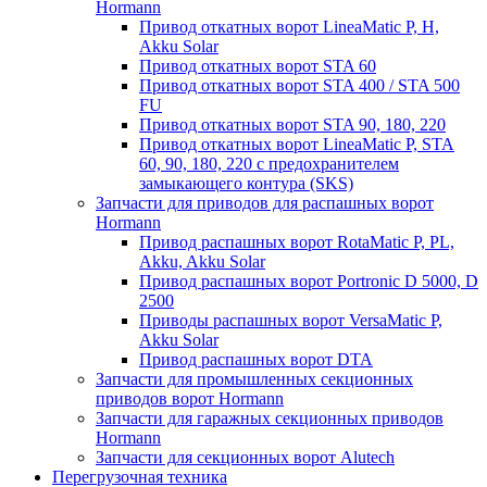
Hormann
Привод откатных ворот LineaMatic P, H,
Akku Solar
Привод откатных ворот STA 60
Привод откатных ворот STA 400 / STA 500
FU
Привод откатных ворот STA 90, 180, 220
Привод откатных ворот LineaMatic P, STA
60, 90, 180, 220 с предохранителем
замыкающего контура (SKS)
Запчасти для приводов для распашных ворот
Hormann
Привод распашных ворот RotaMatic P, PL,
Akku, Akku Solar
Привод распашных ворот Portronic D 5000, D
2500
Приводы распашных ворот VersaMatic P,
Akku Solar
Привод распашных ворот DTA
Запчасти для промышленных секционных
приводов ворот Hormann
Запчасти для гаражных секционных приводов
Hormann
Запчасти для секционных ворот Alutech
Перегрузочная техника