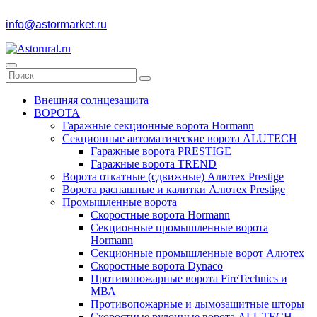
info@astormarket.ru
Внешняя солнцезащита
ВОРОТА
Гаражные секционные ворота Hormann
Секционные автоматические ворота ALUTECH
Гаражные ворота PRESTIGE
Гаражные ворота TREND
Ворота откатные (сдвижные) Алютех Prestige
Ворота распашные и калитки Алютех Prestige
Промышленные ворота
Скоростные ворота Hormann
Секционные промышленные ворота
Hormann
Секционные промышленные ворот Алютех
Скоростные ворота Dynaco
Противопожарные ворота FireTechnics и
МВА
Противопожарные и дымозащитные шторы
Скоростные рулонные ворота ALUTECH