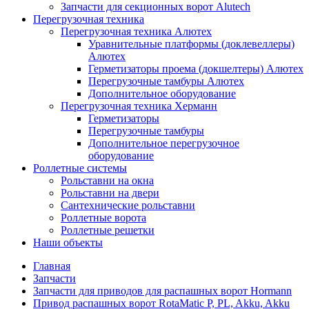
Запчасти для секционных ворот Alutech
Перегрузочная техника
Перегрузочная техника Алютех
Уравнительные платформы (доклевеллеры)
Алютех
Герметизаторы проема (докшелтеры) Алютех
Перегрузочные тамбуры Алютех
Дополнительное оборудование
Перегрузочная техника Херманн
Герметизаторы
Перегрузочные тамбуры
Дополнительное перегрузочное
оборудование
Роллетные системы
Рольставни на окна
Рольставни на двери
Сантехнические рольставни
Роллетные ворота
Роллетные решетки
Наши объекты
Главная
Запчасти
Запчасти для приводов для распашных ворот Hormann
Привод распашных ворот RotaMatic P, PL, Akku, Akku