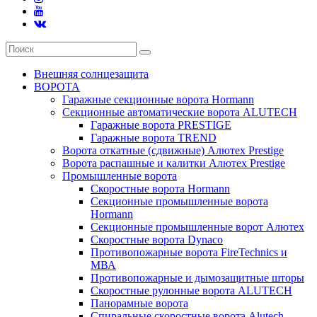
Внешняя солнцезащита
ВОРОТА
Гаражные секционные ворота Hormann
Секционные автоматические ворота ALUTECH
Гаражные ворота PRESTIGE
Гаражные ворота TREND
Ворота откатные (сдвижные) Алютех Prestige
Ворота распашные и калитки Алютех Prestige
Промышленные ворота
Скоростные ворота Hormann
Секционные промышленные ворота
Hormann
Секционные промышленные ворот Алютех
Скоростные ворота Dynaco
Противопожарные ворота FireTechnics и
МВА
Противопожарные и дымозащитные шторы
Скоростные рулонные ворота ALUTECH
Панорамные ворота
Спиральные скоростные ворота Alutech