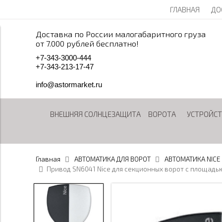
ГЛАВНАЯ
ДО
Доставка по России малогабаритного груза
от 7.000 рублей бесплатно!
+
7
-
3
4
3
-
3
0
0
0
-
4
4
4
+
7
-
3
4
3
-
2
1
3
-
1
7
-
4
7
info@astormarket.ru
ВНЕШНЯЯ СОЛНЦЕЗАЩИТА
ВОРОТА
УСТРОЙСТ
Главная
АВТОМАТИКА ДЛЯ ВОРОТ
АВТОМАТИКА NICE
Привод SN6041 Nice для секционных ворот с площадь