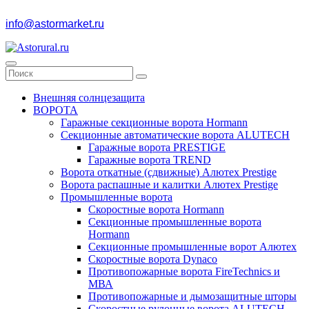
info@astormarket.ru
Внешняя солнцезащита
ВОРОТА
Гаражные секционные ворота Hormann
Секционные автоматические ворота ALUTECH
Гаражные ворота PRESTIGE
Гаражные ворота TREND
Ворота откатные (сдвижные) Алютех Prestige
Ворота распашные и калитки Алютех Prestige
Промышленные ворота
Скоростные ворота Hormann
Секционные промышленные ворота
Hormann
Секционные промышленные ворот Алютех
Скоростные ворота Dynaco
Противопожарные ворота FireTechnics и
МВА
Противопожарные и дымозащитные шторы
Скоростные рулонные ворота ALUTECH