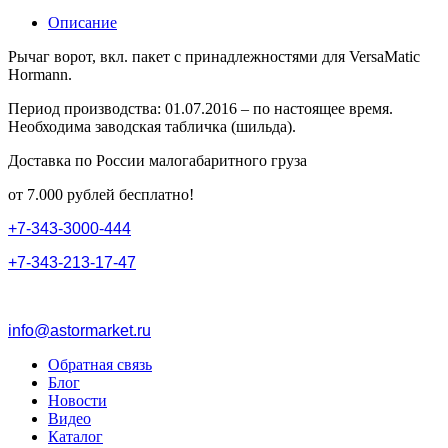
Описание
Рычаг ворот, вкл. пакет с принадлежностями для VersaMatic
Hormann.
Период производства: 01.07.2016 – по настоящее время.
Необходима заводская табличка (шильда).
Доставка по России малогабаритного груза
от 7.000 рублей бесплатно!
+
7
-
3
4
3
-
3
0
0
0
-
4
4
4
+
7
-
3
4
3
-
2
1
3
-
1
7
-
4
7
info@astormarket.ru
Обратная связь
Блог
Новости
Видео
Каталог