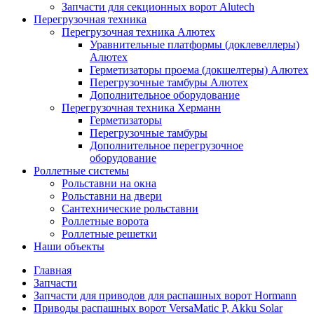
Запчасти для секционных ворот Alutech
Перегрузочная техника
Перегрузочная техника Алютех
Уравнительные платформы (доклевеллеры)
Алютех
Герметизаторы проема (докшелтеры) Алютех
Перегрузочные тамбуры Алютех
Дополнительное оборудование
Перегрузочная техника Херманн
Герметизаторы
Перегрузочные тамбуры
Дополнительное перегрузочное
оборудование
Роллетные системы
Рольставни на окна
Рольставни на двери
Сантехнические рольставни
Роллетные ворота
Роллетные решетки
Наши объекты
Главная
Запчасти
Запчасти для приводов для распашных ворот Hormann
Приводы распашных ворот VersaMatic P, Akku Solar