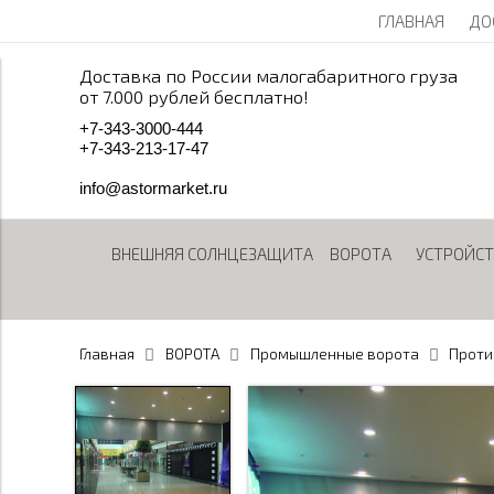
ГЛАВНАЯ
ДО
Доставка по России малогабаритного груза
от 7.000 рублей бесплатно!
+
7
-
3
4
3
-
3
0
0
0
-
4
4
4
+
7
-
3
4
3
-
2
1
3
-
1
7
-
4
7
info@astormarket.ru
ВНЕШНЯЯ СОЛНЦЕЗАЩИТА
ВОРОТА
УСТРОЙСТ
Главная
ВОРОТА
Промышленные ворота
Проти