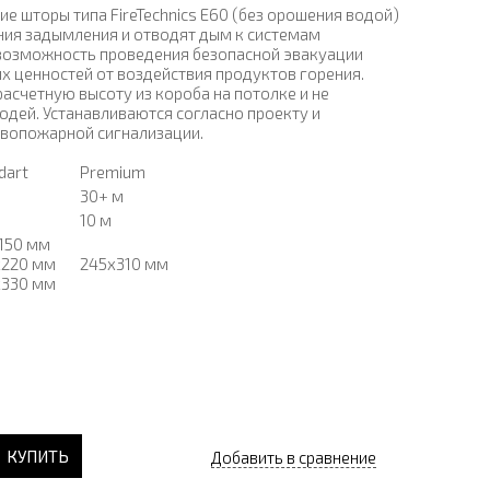
 шторы типа FireTechnics E60 (без орошения водой)
ия задымления и отводят дым к системам
возможность проведения безопасной эвакуации
х ценностей от воздействия продуктов горения.
расчетную высоту из короба на потолке и не
юдей. Устанавливаются согласно проекту и
ивопожарной сигнализации.
dart
Premium
30+ м
10 м
150 мм
х220 мм
245х310 мм
х330 мм
КУПИТЬ
Добавить в сравнение