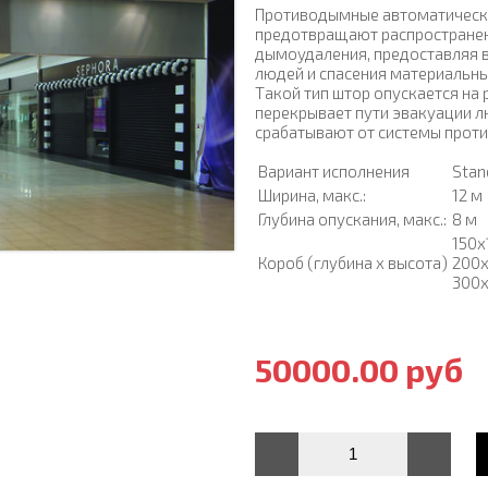
Противодымные автоматические
предотвращают распространен
дымоудаления, предоставляя 
людей и спасения материальны
Такой тип штор опускается на 
перекрывает пути эвакуации л
срабатывают от системы прот
Вариант исполнения
Stan
Ширина, макс.:
12 м
Глубина опускания, макс.:
8 м
150х
Короб (глубина х высота)
200
300
50000.00 руб