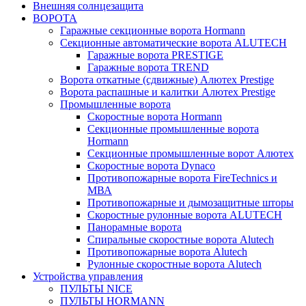
Внешняя солнцезащита
ВОРОТА
Гаражные секционные ворота Hormann
Секционные автоматические ворота ALUTECH
Гаражные ворота PRESTIGE
Гаражные ворота TREND
Ворота откатные (сдвижные) Алютех Prestige
Ворота распашные и калитки Алютех Prestige
Промышленные ворота
Скоростные ворота Hormann
Секционные промышленные ворота
Hormann
Секционные промышленные ворот Алютех
Скоростные ворота Dynaco
Противопожарные ворота FireTechnics и
МВА
Противопожарные и дымозащитные шторы
Скоростные рулонные ворота ALUTECH
Панорамные ворота
Спиральные скоростные ворота Alutech
Противопожарные ворота Alutech
Рулонные скоростные ворота Alutech
Устройства управления
ПУЛЬТЫ NICE
ПУЛЬТЫ HORMANN