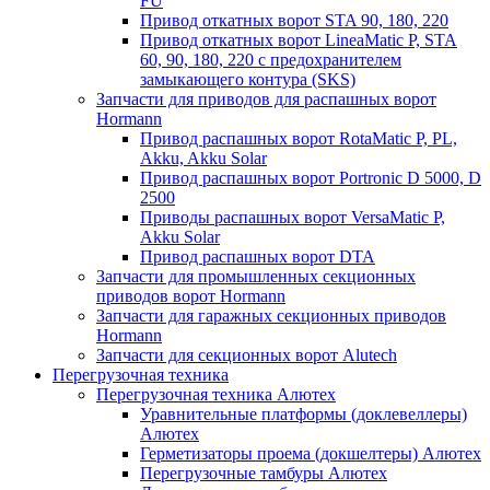
FU
Привод откатных ворот STA 90, 180, 220
Привод откатных ворот LineaMatic P, STA
60, 90, 180, 220 с предохранителем
замыкающего контура (SKS)
Запчасти для приводов для распашных ворот
Hormann
Привод распашных ворот RotaMatic P, PL,
Akku, Akku Solar
Привод распашных ворот Portronic D 5000, D
2500
Приводы распашных ворот VersaMatic P,
Akku Solar
Привод распашных ворот DTA
Запчасти для промышленных секционных
приводов ворот Hormann
Запчасти для гаражных секционных приводов
Hormann
Запчасти для секционных ворот Alutech
Перегрузочная техника
Перегрузочная техника Алютех
Уравнительные платформы (доклевеллеры)
Алютех
Герметизаторы проема (докшелтеры) Алютех
Перегрузочные тамбуры Алютех