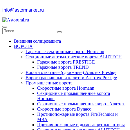
info@astormarket.ru
Внешняя солнцезащита
ВОРОТА
Гаражные секционные ворота Hormann
Секционные автоматические ворота ALUTECH
Гаражные ворота PRESTIGE
Гаражные ворота TREND
Ворота откатные (сдвижные) Алютех Prestige
Ворота распашные и калитки Алютех Prestige
Промышленные ворота
Скоростные ворота Hormann
Секционные промышленные ворота
Hormann
Секционные промышленные ворот Алютех
Скоростные ворота Dynaco
Противопожарные ворота FireTechnics и
МВА
Противопожарные и дымозащитные шторы
Скоростные рулонные ворота ALUTECH