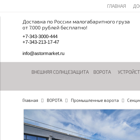
ГЛАВНАЯ
ДО
Доставка по России малогабаритного груза
от 7.000 рублей бесплатно!
+
7
-
3
4
3
-
3
0
0
0
-
4
4
4
+
7
-
3
4
3
-
2
1
3
-
1
7
-
4
7
info@astormarket.ru
ВНЕШНЯЯ СОЛНЦЕЗАЩИТА
ВОРОТА
УСТРОЙСТ
Главная
ВОРОТА
Промышленные ворота
Секци