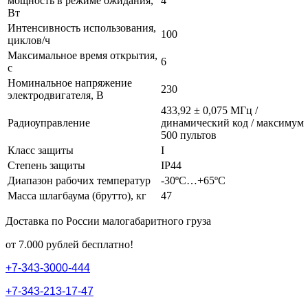
мощность в режиме ожидания,
4
Вт
Интенсивность использования,
100
циклов/ч
Максимальное время открытия,
6
с
Номинальное напряжение
230
электродвигателя, В
433,92 ± 0,075 МГц /
Радиоуправление
динамический код / максимум
500 пультов
Класс защиты
I
Степень защиты
IP44
Диапазон рабочих температур
-30ºС…+65ºС
Масса шлагбаума (брутто), кг
47
Доставка по России малогабаритного груза
от 7.000 рублей бесплатно!
+
7
-
3
4
3
-
3
0
0
0
-
4
4
4
+
7
-
3
4
3
-
2
1
3
-
1
7
-
4
7