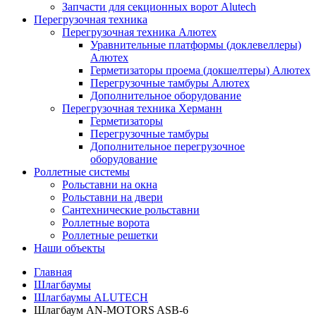
Запчасти для секционных ворот Alutech
Перегрузочная техника
Перегрузочная техника Алютех
Уравнительные платформы (доклевеллеры)
Алютех
Герметизаторы проема (докшелтеры) Алютех
Перегрузочные тамбуры Алютех
Дополнительное оборудование
Перегрузочная техника Херманн
Герметизаторы
Перегрузочные тамбуры
Дополнительное перегрузочное
оборудование
Роллетные системы
Рольставни на окна
Рольставни на двери
Сантехнические рольставни
Роллетные ворота
Роллетные решетки
Наши объекты
Главная
Шлагбаумы
Шлагбаумы ALUTECH
Шлагбаум AN-MOTORS ASB-6