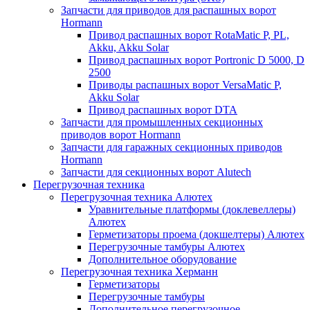
Запчасти для приводов для распашных ворот
Hormann
Привод распашных ворот RotaMatic P, PL,
Akku, Akku Solar
Привод распашных ворот Portronic D 5000, D
2500
Приводы распашных ворот VersaMatic P,
Akku Solar
Привод распашных ворот DTA
Запчасти для промышленных секционных
приводов ворот Hormann
Запчасти для гаражных секционных приводов
Hormann
Запчасти для секционных ворот Alutech
Перегрузочная техника
Перегрузочная техника Алютех
Уравнительные платформы (доклевеллеры)
Алютех
Герметизаторы проема (докшелтеры) Алютех
Перегрузочные тамбуры Алютех
Дополнительное оборудование
Перегрузочная техника Херманн
Герметизаторы
Перегрузочные тамбуры
Дополнительное перегрузочное