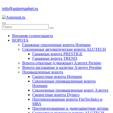
info@astormarket.ru
Внешняя солнцезащита
ВОРОТА
Гаражные секционные ворота Hormann
Секционные автоматические ворота ALUTECH
Гаражные ворота PRESTIGE
Гаражные ворота TREND
Ворота откатные (сдвижные) Алютех Prestige
Ворота распашные и калитки Алютех Prestige
Промышленные ворота
Скоростные ворота Hormann
Секционные промышленные ворота
Hormann
Секционные промышленные ворот Алютех
Скоростные ворота Dynaco
Противопожарные ворота FireTechnics и
МВА
Противопожарные и дымозащитные шторы
Скоростные рулонные ворота ALUTECH