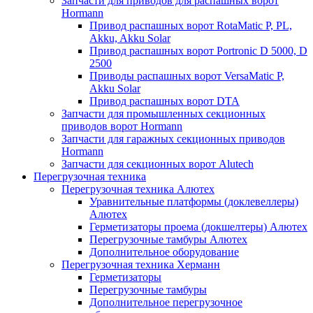
Запчасти для приводов для распашных ворот
Hormann
Привод распашных ворот RotaMatic P, PL,
Akku, Akku Solar
Привод распашных ворот Portronic D 5000, D
2500
Приводы распашных ворот VersaMatic P,
Akku Solar
Привод распашных ворот DTA
Запчасти для промышленных секционных
приводов ворот Hormann
Запчасти для гаражных секционных приводов
Hormann
Запчасти для секционных ворот Alutech
Перегрузочная техника
Перегрузочная техника Алютех
Уравнительные платформы (доклевеллеры)
Алютех
Герметизаторы проема (докшелтеры) Алютех
Перегрузочные тамбуры Алютех
Дополнительное оборудование
Перегрузочная техника Херманн
Герметизаторы
Перегрузочные тамбуры
Дополнительное перегрузочное