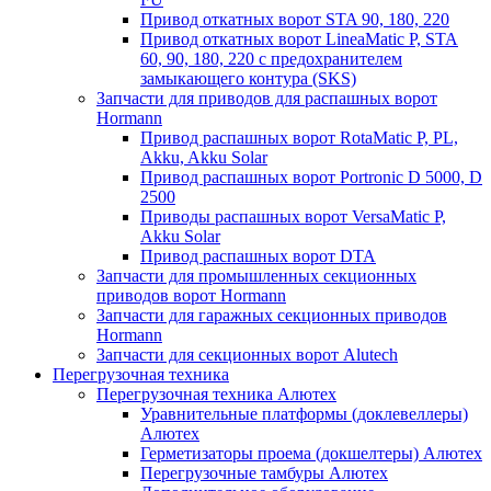
Привод откатных ворот STA 90, 180, 220
Привод откатных ворот LineaMatic P, STA
60, 90, 180, 220 с предохранителем
замыкающего контура (SKS)
Запчасти для приводов для распашных ворот
Hormann
Привод распашных ворот RotaMatic P, PL,
Akku, Akku Solar
Привод распашных ворот Portronic D 5000, D
2500
Приводы распашных ворот VersaMatic P,
Akku Solar
Привод распашных ворот DTA
Запчасти для промышленных секционных
приводов ворот Hormann
Запчасти для гаражных секционных приводов
Hormann
Запчасти для секционных ворот Alutech
Перегрузочная техника
Перегрузочная техника Алютех
Уравнительные платформы (доклевеллеры)
Алютех
Герметизаторы проема (докшелтеры) Алютех
Перегрузочные тамбуры Алютех