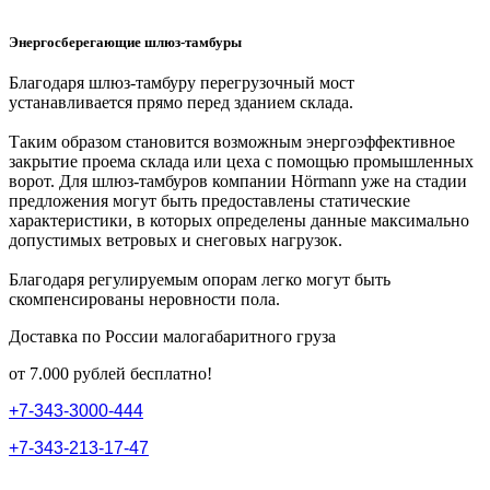
Энергосберегающие шлюз-тамбуры
Благодаря шлюз-тамбуру перегрузочный мост
устанавливается прямо перед зданием склада.
Таким образом становится возможным энергоэффективное
закрытие проема склада или цеха с помощью промышленных
ворот. Для шлюз-тамбуров компании Hörmann уже на стадии
предложения могут быть предоставлены статические
характеристики, в которых определены данные максимально
допустимых ветровых и снеговых нагрузок.
Благодаря регулируемым опорам легко могут быть
скомпенсированы неровности пола.
Доставка по России малогабаритного груза
от 7.000 рублей бесплатно!
+
7
-
3
4
3
-
3
0
0
0
-
4
4
4
+
7
-
3
4
3
-
2
1
3
-
1
7
-
4
7