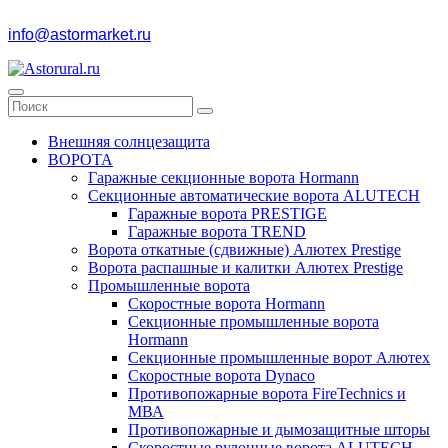
info@astormarket.ru
Внешняя солнцезащита
ВОРОТА
Гаражные секционные ворота Hormann
Секционные автоматические ворота ALUTECH
Гаражные ворота PRESTIGE
Гаражные ворота TREND
Ворота откатные (сдвижные) Алютех Prestige
Ворота распашные и калитки Алютех Prestige
Промышленные ворота
Скоростные ворота Hormann
Секционные промышленные ворота
Hormann
Секционные промышленные ворот Алютех
Скоростные ворота Dynaco
Противопожарные ворота FireTechnics и
МВА
Противопожарные и дымозащитные шторы
Скоростные рулонные ворота ALUTECH