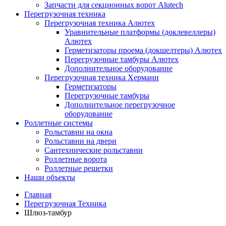
Запчасти для секционных ворот Alutech
Перегрузочная техника
Перегрузочная техника Алютех
Уравнительные платформы (доклевеллеры)
Алютех
Герметизаторы проема (докшелтеры) Алютех
Перегрузочные тамбуры Алютех
Дополнительное оборудование
Перегрузочная техника Херманн
Герметизаторы
Перегрузочные тамбуры
Дополнительное перегрузочное
оборудование
Роллетные системы
Рольставни на окна
Рольставни на двери
Сантехнические рольставни
Роллетные ворота
Роллетные решетки
Наши объекты
Главная
Перегрузочная Техника
Шлюз-тамбур