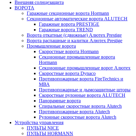
Внешняя солнцезащита
ВОРОТА
Гаражные секционные ворота Hormann
Секционные автоматические ворота ALUTECH
Гаражные ворота PRESTIGE
Гаражные ворота TREND
Ворота откатные (сдвижные) Алютех Prestige
Ворота распашные и калитки Алютех Prestige
Промышленные ворота
Скоростные ворота Hormann
Секционные промышленные ворота
Hormann
Секционные промышленные ворот Алютех
Скоростные ворота Dynaco
Противопожарные ворота FireTechnics и
МВА
Противопожарные и дымозащитные шторы
Скоростные рулонные ворота ALUTECH
Панорамные ворота
Спиральные скоростные ворота Alutech
Противопожарные ворота Alutech
Рулонные скоростные ворота Alutech
Устройства управления
ПУЛЬТЫ NICE
ПУЛЬТЫ HORMANN