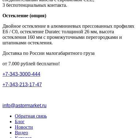
3 беспотенциальных контакта.
Остекление (опция)
Двойное остекление в алюминиевых прессованных профилях
E6 / C0, остекление Duratec толщиной 26 мм, высота
остекления 160 мм с промежуточными перегородками и
штапиками остекления.
Доставка по России малогабаритного груза
от 7.000 рублей бесплатно!
+
7
-
3
4
3
-
3
0
0
0
-
4
4
4
+
7
-
3
4
3
-
2
1
3
-
1
7
-
4
7
info@astormarket.ru
Обратная связь
Блог
Новости
Видео