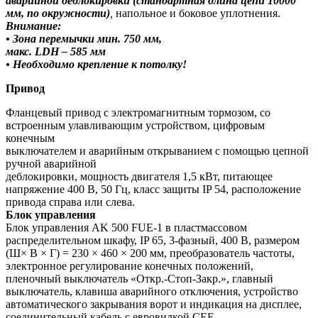
аварийной деблокировки (стандартная длина цепи 10000
мм, по окружности)
,
напольное и боковое уплотнения.
Внимание:
• Зона перемычки мин. 750 мм,
макс. LDH – 585 мм
• Необходимо крепление к потолку!
Привод
Фланцевый привод с электромагнитным тормозом, со
встроенным улавливающим устройством, цифровым
конечным
выключателем и аварийным открыванием с помощью цепной
ручной аварийной
деблокировки, мощность двигателя 1,5 кВт, питающее
напряжение 400 В, 50 Гц, класс защиты IP 54, расположение
привода справа или слева.
Блок управления
Блок управления AK 500 FUE-1 в пластмассовом
распределительном шкафу, IP 65, 3-фазный, 400 В, размером
(Ш× В × Г) = 230 × 460 × 200 мм, преобразователь частоты,
электронное регулирование конечных положений,
пленочный выключатель «Откр.-Стоп-Закр.», главный
выключатель, клавиша аварийного отключения, устройство
автоматического закрывания ворот и индикация на дисплее,
соединительный кабель с евровилкой CEE,