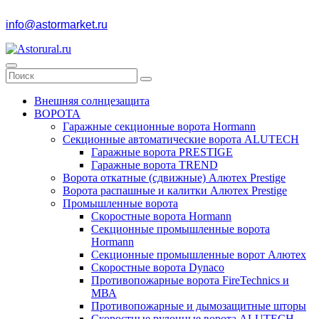
info@astormarket.ru
Внешняя солнцезащита
ВОРОТА
Гаражные секционные ворота Hormann
Секционные автоматические ворота ALUTECH
Гаражные ворота PRESTIGE
Гаражные ворота TREND
Ворота откатные (сдвижные) Алютех Prestige
Ворота распашные и калитки Алютех Prestige
Промышленные ворота
Скоростные ворота Hormann
Секционные промышленные ворота
Hormann
Секционные промышленные ворот Алютех
Скоростные ворота Dynaco
Противопожарные ворота FireTechnics и
МВА
Противопожарные и дымозащитные шторы
Скоростные рулонные ворота ALUTECH