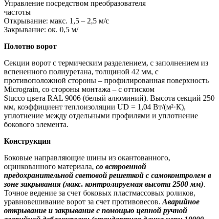
Управление посредством преобразователя
частоты
Открывание: макс. 1,5 – 2,5 м/с
Закрывание: ок. 0,5 м/
Полотно ворот
Секции ворот с термическим разделением, с заполнением из
вспененного полиуретана, толщиной 42 мм, с
противоположной стороны – профилированная поверхность
Micrograin, со стороны монтажа – с оттиском
Stucco цвета RAL 9006 (белый алюминий). Высота секций 250
мм, коэффициент теплоизоляции UD = 1,04 Вт/(м²·К),
уплотнение между отдельными профилями и уплотнение
бокового элемента.
Конструкция
Боковые направляющие шины из окантованного,
оцинкованного материала,
со встроенной
предохранительной световой
решеткой с самоконтролем в
зоне закрывания (макс. контролируемая высота 2500 мм)
.
Точное ведение за счет боковых пластмассовых роликов,
уравновешивание ворот за счет противовесов.
Аварийное
открывание и закрывание с помощью цепной ручной