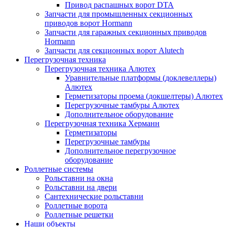
Привод распашных ворот DTA
Запчасти для промышленных секционных
приводов ворот Hormann
Запчасти для гаражных секционных приводов
Hormann
Запчасти для секционных ворот Alutech
Перегрузочная техника
Перегрузочная техника Алютех
Уравнительные платформы (доклевеллеры)
Алютех
Герметизаторы проема (докшелтеры) Алютех
Перегрузочные тамбуры Алютех
Дополнительное оборудование
Перегрузочная техника Херманн
Герметизаторы
Перегрузочные тамбуры
Дополнительное перегрузочное
оборудование
Роллетные системы
Рольставни на окна
Рольставни на двери
Сантехнические рольставни
Роллетные ворота
Роллетные решетки
Наши объекты