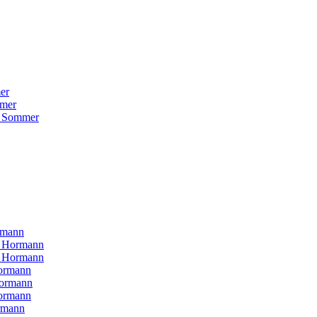
er
mer
 Sommer
rmann
H Hormann
N Hormann
ormann
Hormann
ormann
rmann