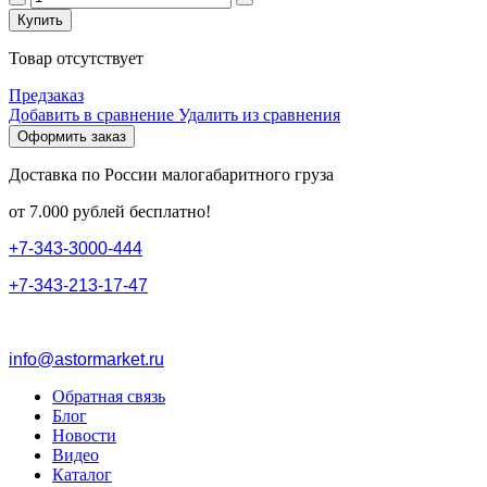
Купить
Товар отсутствует
Предзаказ
Добавить в сравнение
Удалить из сравнения
Оформить заказ
Доставка по России малогабаритного груза
от 7.000 рублей бесплатно!
+
7
-
3
4
3
-
3
0
0
0
-
4
4
4
+
7
-
3
4
3
-
2
1
3
-
1
7
-
4
7
info@astormarket.ru
Обратная связь
Блог
Новости
Видео
Каталог