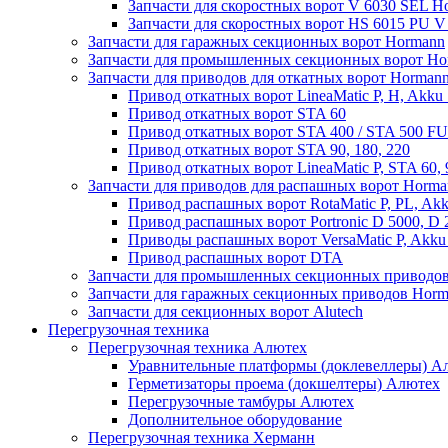
Запчасти для скоростных ворот V 6030 SEL H
Запчасти для скоростных ворот HS 6015 PU 
Запчасти для гаражных секционных ворот Hormann
Запчасти для промышленных секционных ворот Ho
Запчасти для приводов для откатных ворот Horman
Привод откатных ворот LineaMatic P, H, Akku 
Привод откатных ворот STA 60
Привод откатных ворот STA 400 / STA 500 FU
Привод откатных ворот STA 90, 180, 220
Привод откатных ворот LineaMatic P, STA 60,
Запчасти для приводов для распашных ворот Horma
Привод распашных ворот RotaMatic P, PL, Akk
Привод распашных ворот Portronic D 5000, D 
Приводы распашных ворот VersaMatic P, Akku 
Привод распашных ворот DTA
Запчасти для промышленных секционных приводов
Запчасти для гаражных секционных приводов Hor
Запчасти для секционных ворот Alutech
Перегрузочная техника
Перегрузочная техника Алютех
Уравнительные платформы (доклевеллеры) А
Герметизаторы проема (докшелтеры) Алютех
Перегрузочные тамбуры Алютех
Дополнительное оборудование
Перегрузочная техника Херманн