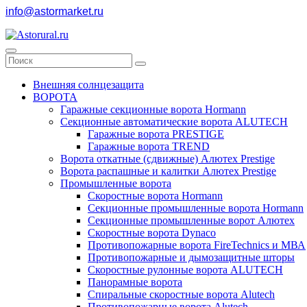
info@astormarket.ru
Внешняя солнцезащита
ВОРОТА
Гаражные секционные ворота Hormann
Секционные автоматические ворота ALUTECH
Гаражные ворота PRESTIGE
Гаражные ворота TREND
Ворота откатные (сдвижные) Алютех Prestige
Ворота распашные и калитки Алютех Prestige
Промышленные ворота
Скоростные ворота Hormann
Секционные промышленные ворота Hormann
Секционные промышленные ворот Алютех
Скоростные ворота Dynaco
Противопожарные ворота FireTechnics и МВА
Противопожарные и дымозащитные шторы
Скоростные рулонные ворота ALUTECH
Панорамные ворота
Спиральные скоростные ворота Alutech
Противопожарные ворота Alutech