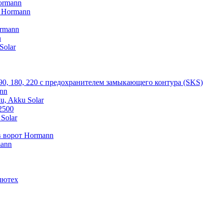
ormann
V Hormann
rmann
n
Solar
 90, 180, 220 с предохранителем замыкающего контура (SKS)
nn
u, Akku Solar
2500
Solar
 ворот Hormann
mann
лютех