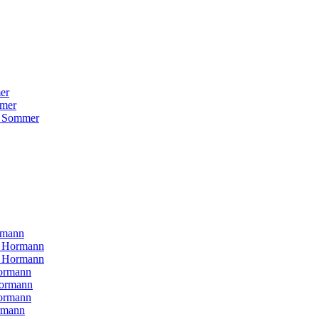
er
mer
 Sommer
rmann
H Hormann
N Hormann
ormann
Hormann
ormann
rmann