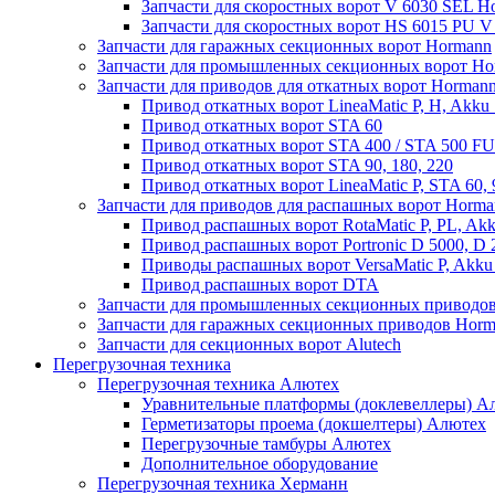
Запчасти для скоростных ворот V 6030 SEL H
Запчасти для скоростных ворот HS 6015 PU 
Запчасти для гаражных секционных ворот Hormann
Запчасти для промышленных секционных ворот Ho
Запчасти для приводов для откатных ворот Horman
Привод откатных ворот LineaMatic P, H, Akku 
Привод откатных ворот STA 60
Привод откатных ворот STA 400 / STA 500 FU
Привод откатных ворот STA 90, 180, 220
Привод откатных ворот LineaMatic P, STA 60,
Запчасти для приводов для распашных ворот Horma
Привод распашных ворот RotaMatic P, PL, Akk
Привод распашных ворот Portronic D 5000, D 
Приводы распашных ворот VersaMatic P, Akku 
Привод распашных ворот DTA
Запчасти для промышленных секционных приводов
Запчасти для гаражных секционных приводов Hor
Запчасти для секционных ворот Alutech
Перегрузочная техника
Перегрузочная техника Алютех
Уравнительные платформы (доклевеллеры) А
Герметизаторы проема (докшелтеры) Алютех
Перегрузочные тамбуры Алютех
Дополнительное оборудование
Перегрузочная техника Херманн