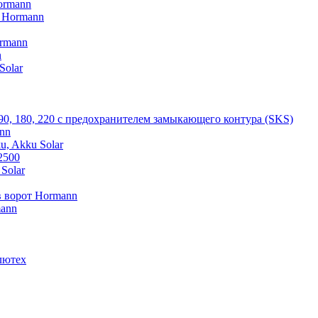
ormann
V Hormann
rmann
n
Solar
 90, 180, 220 с предохранителем замыкающего контура (SKS)
nn
u, Akku Solar
2500
Solar
 ворот Hormann
mann
лютех