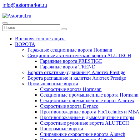
info@astormarket.ru
Внешняя солнцезащита
ВОРОТА
Гаражные секционные ворота Hormann
Секционные автоматические ворота ALUTECH
Гаражные ворота PRESTIGE
Гаражные ворота TREND
Ворота откатные (сдвижные) Алютех Prestige
Ворота распашные и калитки Алютех Prestige
Промышленные ворота
Скоростные ворота Hormann
Секционные промышленные ворота Hormann
Секционные промышленные ворот Алютех
Скоростные ворота Dynaco
Противопожарные ворота FireTechnics и МВА
Противопожарные и дымозащитные шторы
Скоростные рулонные ворота ALUTECH
Панорамные ворота
Спиральные скоростные ворота Alutech
Противопожарные ворота Alutech