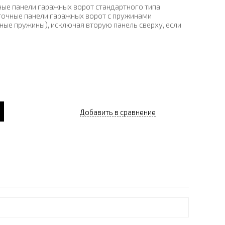
ные панели гаражных ворот стандартного типа
точные панели гаражных ворот с пружинами
ные пружины), исключая вторую панель сверху, если
Добавить в сравнение