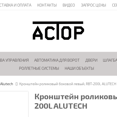
СТАВКА И ОПЛАТА
КОНТАКТЫ
ВИДЕО
ЗАПРОС ЦЕНЫ
СЕ
ВА УПРАВЛЕНИЯ
АВТОМАТИКА ДЛЯ ВОРОТ
ДВЕРИ
ШЛАГБ
РОЛЛЕТНЫЕ СИСТЕМЫ
НАШИ ОБЪЕКТЫ
 Alutech
Кронштейн роликовый боковой левый, RBT-200L ALUTECH
Кронштейн роликовы
200L ALUTECH