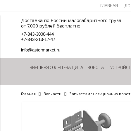
ГЛАВНАЯ
ДО
Доставка по России малогабаритного груза
от 7.000 рублей бесплатно!
+
7
-
3
4
3
-
3
0
0
0
-
4
4
4
+
7
-
3
4
3
-
2
1
3
-
1
7
-
4
7
info@astormarket.ru
ВНЕШНЯЯ СОЛНЦЕЗАЩИТА
ВОРОТА
УСТРОЙСТ
Главная
Запчасти
Запчасти для секционных ворот