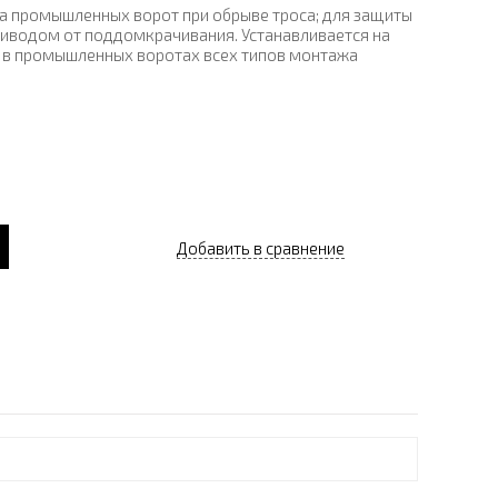
на промышленных ворот при обрыве троса; для защиты
иводом от поддомкрачивания. Устанавливается на
 в промышленных воротах всех типов монтажа
Добавить в сравнение