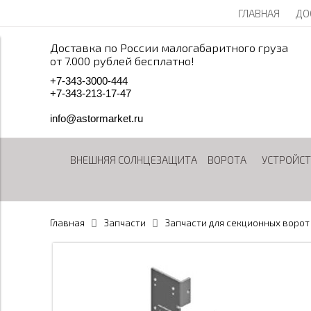
ГЛАВНАЯ
ДО
Доставка по России малогабаритного груза
от 7.000 рублей бесплатно!
+
7
-
3
4
3
-
3
0
0
0
-
4
4
4
+
7
-
3
4
3
-
2
1
3
-
1
7
-
4
7
info@astormarket.ru
ВНЕШНЯЯ СОЛНЦЕЗАЩИТА
ВОРОТА
УСТРОЙСТ
Главная
Запчасти
Запчасти для секционных ворот