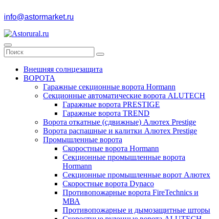
info@astormarket.ru
Внешняя солнцезащита
ВОРОТА
Гаражные секционные ворота Hormann
Секционные автоматические ворота ALUTECH
Гаражные ворота PRESTIGE
Гаражные ворота TREND
Ворота откатные (сдвижные) Алютех Prestige
Ворота распашные и калитки Алютех Prestige
Промышленные ворота
Скоростные ворота Hormann
Секционные промышленные ворота
Hormann
Секционные промышленные ворот Алютех
Скоростные ворота Dynaco
Противопожарные ворота FireTechnics и
МВА
Противопожарные и дымозащитные шторы
Скоростные рулонные ворота ALUTECH