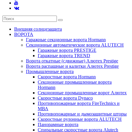
Внешняя солнцезащита
ВОРОТА
Гаражные секционные ворота Hormann
Секционные автоматические ворота ALUTECH
Гаражные ворота PRESTIGE
Гаражные ворота TREND
Ворота откатные (сдвижные) Алютех Prestige
Ворота распашные и калитки Алютех Prestige
Промышленные ворота
Скоростные ворота Hormann
Секционные промышленные ворота
Hormann
Секционные промышленные ворот Алютех
Скоростные ворота Dynaco
Противопожарные ворота FireTechnics и
МВА
Противопожарные и дымозащитные шторы
Скоростные рулонные ворота ALUTECH
Панорамные ворота
Спиральные скоростные ворота Alutech