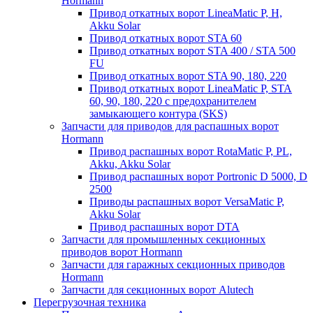
Hormann
Привод откатных ворот LineaMatic P, H,
Akku Solar
Привод откатных ворот STA 60
Привод откатных ворот STA 400 / STA 500
FU
Привод откатных ворот STA 90, 180, 220
Привод откатных ворот LineaMatic P, STA
60, 90, 180, 220 с предохранителем
замыкающего контура (SKS)
Запчасти для приводов для распашных ворот
Hormann
Привод распашных ворот RotaMatic P, PL,
Akku, Akku Solar
Привод распашных ворот Portronic D 5000, D
2500
Приводы распашных ворот VersaMatic P,
Akku Solar
Привод распашных ворот DTA
Запчасти для промышленных секционных
приводов ворот Hormann
Запчасти для гаражных секционных приводов
Hormann
Запчасти для секционных ворот Alutech
Перегрузочная техника