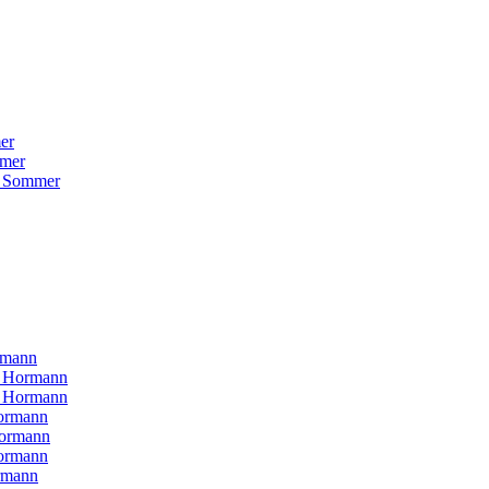
er
mer
 Sommer
rmann
H Hormann
N Hormann
ormann
Hormann
ormann
rmann