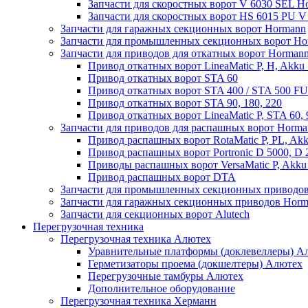
Запчасти для скоростных ворот V 6030 SEL H
Запчасти для скоростных ворот HS 6015 PU 
Запчасти для гаражных секционных ворот Hormann
Запчасти для промышленных секционных ворот Ho
Запчасти для приводов для откатных ворот Horman
Привод откатных ворот LineaMatic P, H, Akku 
Привод откатных ворот STA 60
Привод откатных ворот STA 400 / STA 500 FU
Привод откатных ворот STA 90, 180, 220
Привод откатных ворот LineaMatic P, STA 60,
Запчасти для приводов для распашных ворот Horma
Привод распашных ворот RotaMatic P, PL, Akk
Привод распашных ворот Portronic D 5000, D 
Приводы распашных ворот VersaMatic P, Akku 
Привод распашных ворот DTA
Запчасти для промышленных секционных приводов
Запчасти для гаражных секционных приводов Hor
Запчасти для секционных ворот Alutech
Перегрузочная техника
Перегрузочная техника Алютех
Уравнительные платформы (доклевеллеры) А
Герметизаторы проема (докшелтеры) Алютех
Перегрузочные тамбуры Алютех
Дополнительное оборудование
Перегрузочная техника Херманн