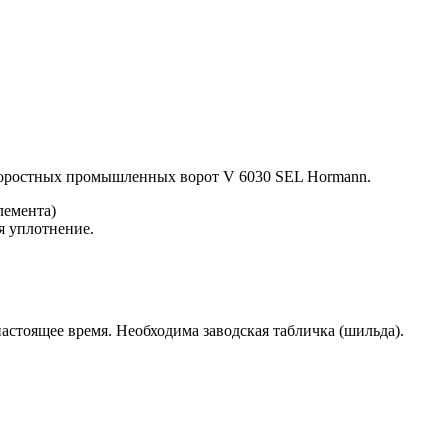
коростных промышленных ворот V 6030 SEL Hormann.
лемента)
я уплотнение.
 настоящее время. Необходима заводская табличка (шильда).