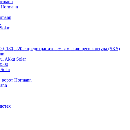
ormann
V Hormann
rmann
n
Solar
 90, 180, 220 с предохранителем замыкающего контура (SKS)
nn
u, Akku Solar
2500
Solar
 ворот Hormann
mann
лютех