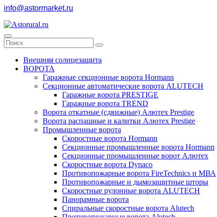
info@astormarket.ru
Внешняя солнцезащита
ВОРОТА
Гаражные секционные ворота Hormann
Секционные автоматические ворота ALUTECH
Гаражные ворота PRESTIGE
Гаражные ворота TREND
Ворота откатные (сдвижные) Алютех Prestige
Ворота распашные и калитки Алютех Prestige
Промышленные ворота
Скоростные ворота Hormann
Секционные промышленные ворота Hormann
Секционные промышленные ворот Алютех
Скоростные ворота Dynaco
Противопожарные ворота FireTechnics и МВА
Противопожарные и дымозащитные шторы
Скоростные рулонные ворота ALUTECH
Панорамные ворота
Спиральные скоростные ворота Alutech
Противопожарные ворота Alutech