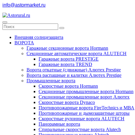
info@astormarket.ru
Внешняя солнцезащита
ВОРОТА
Гаражные секционные ворота Hormann
Секционные автоматические ворота ALUTECH
Гаражные ворота PRESTIGE
Гаражные ворота TREND
Ворота откатные (сдвижные) Алютех Prestige
Ворота распашные и калитки Алютех Prestige
Промышленные ворота
Скоростные ворота Hormann
Секционные промышленные ворота Hormann
Секционные промышленные ворот Алютех
Скоростные ворота Dynaco
Противопожарные ворота FireTechnics и МВА
Противопожарные и дымозащитные шторы
Скоростные рулонные ворота ALUTECH
Панорамные ворота
Спиральные скоростные ворота Alutech
Противопожарные ворота Alutech