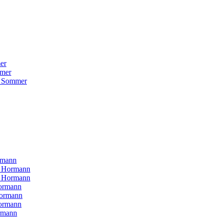
er
mer
 Sommer
rmann
H Hormann
N Hormann
ormann
Hormann
ormann
rmann