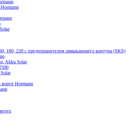
ormann
V Hormann
rmann
n
Solar
 90, 180, 220 с предохранителем замыкающего контура (SKS)
nn
u, Akku Solar
2500
Solar
 ворот Hormann
mann
лютех