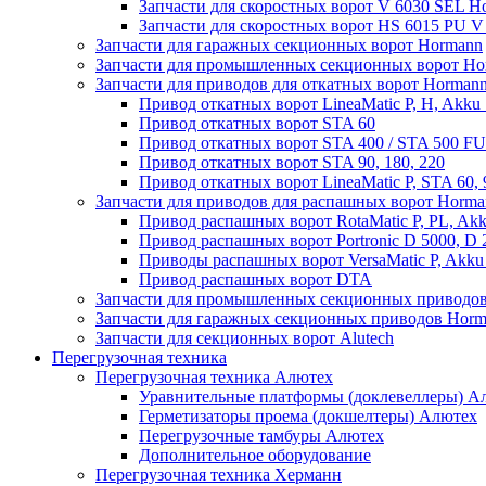
Запчасти для скоростных ворот V 6030 SEL H
Запчасти для скоростных ворот HS 6015 PU 
Запчасти для гаражных секционных ворот Hormann
Запчасти для промышленных секционных ворот Ho
Запчасти для приводов для откатных ворот Horman
Привод откатных ворот LineaMatic P, H, Akku 
Привод откатных ворот STA 60
Привод откатных ворот STA 400 / STA 500 FU
Привод откатных ворот STA 90, 180, 220
Привод откатных ворот LineaMatic P, STA 60,
Запчасти для приводов для распашных ворот Horma
Привод распашных ворот RotaMatic P, PL, Akk
Привод распашных ворот Portronic D 5000, D 
Приводы распашных ворот VersaMatic P, Akku 
Привод распашных ворот DTA
Запчасти для промышленных секционных приводов
Запчасти для гаражных секционных приводов Hor
Запчасти для секционных ворот Alutech
Перегрузочная техника
Перегрузочная техника Алютех
Уравнительные платформы (доклевеллеры) А
Герметизаторы проема (докшелтеры) Алютех
Перегрузочные тамбуры Алютех
Дополнительное оборудование
Перегрузочная техника Херманн