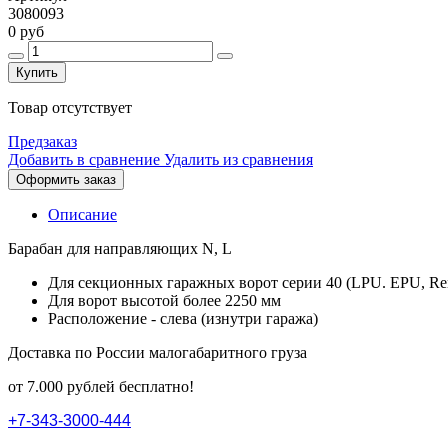
3080093
0 руб
Купить
Товар отсутствует
Предзаказ
Добавить в сравнение
Удалить из сравнения
Оформить заказ
Описание
Барабан для направляющих N, L
Для секционных гаражных ворот серии 40 (LPU. EPU, Re
Для ворот высотой более 2250 мм
Расположение - слева (изнутри гаража)
Доставка по России малогабаритного груза
от 7.000 рублей бесплатно!
+
7
-
3
4
3
-
3
0
0
0
-
4
4
4