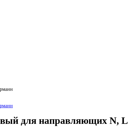
L
евый для направляющих N, L