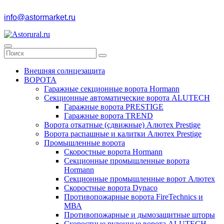
info@astormarket.ru
Внешняя солнцезащита
ВОРОТА
Гаражные секционные ворота Hormann
Секционные автоматические ворота ALUTECH
Гаражные ворота PRESTIGE
Гаражные ворота TREND
Ворота откатные (сдвижные) Алютех Prestige
Ворота распашные и калитки Алютех Prestige
Промышленные ворота
Скоростные ворота Hormann
Секционные промышленные ворота
Hormann
Секционные промышленные ворот Алютех
Скоростные ворота Dynaco
Противопожарные ворота FireTechnics и
МВА
Противопожарные и дымозащитные шторы
Скоростные рулонные ворота ALUTECH