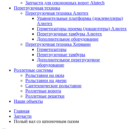
Запчасти для секционных ворот Alutech
Перегрузочная техника
Перегрузочная техника Алютех
Уравнительные платформы (доклевеллеры)
Алютех
Герметизаторы проема (докшелтеры) Алютех
Перегрузочные тамбуры Алютех
Дополнительное оборудование
Перегрузочная техника Херманн
Герметизаторы
Перегрузочные тамбуры
Дополнительное перегрузочное
оборудование
Роллетные системы
Рольставни на окна
Рольставни на двери
Сантехнические рольставни
Роллетные ворота
Роллетные решетки
Наши объекты
Главная
Запчасти
Полый вал со шпоночным пазом