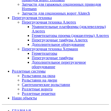
Запчасти для гаражных секционных приводов
Hormann
Запчасти для секционных ворот Alutech
Перегрузочная техника
Перегрузочная техника Алютех
Уравнительные платформы (доклевеллеры)
Алютех
Герметизаторы проема (докшелтеры) Алютех
Перегрузочные тамбуры Алютех
Дополнительное оборудование
Перегрузочная техника Херманн
Герметизаторы
Перегрузочные тамбуры
Дополнительное перегрузочное
оборудование
Роллетные системы
Рольставни на окна
Рольставни на двери
Сантехнические рольставни
Роллетные ворота
Роллетные решетки
Наши объекты
ГЛАВНАЯ