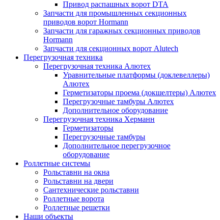
Привод распашных ворот DTA
Запчасти для промышленных секционных
приводов ворот Hormann
Запчасти для гаражных секционных приводов
Hormann
Запчасти для секционных ворот Alutech
Перегрузочная техника
Перегрузочная техника Алютех
Уравнительные платформы (доклевеллеры)
Алютех
Герметизаторы проема (докшелтеры) Алютех
Перегрузочные тамбуры Алютех
Дополнительное оборудование
Перегрузочная техника Херманн
Герметизаторы
Перегрузочные тамбуры
Дополнительное перегрузочное
оборудование
Роллетные системы
Рольставни на окна
Рольставни на двери
Сантехнические рольставни
Роллетные ворота
Роллетные решетки
Наши объекты