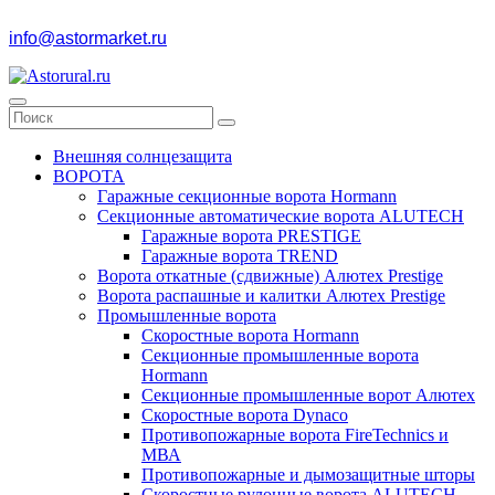
info@astormarket.ru
Внешняя солнцезащита
ВОРОТА
Гаражные секционные ворота Hormann
Секционные автоматические ворота ALUTECH
Гаражные ворота PRESTIGE
Гаражные ворота TREND
Ворота откатные (сдвижные) Алютех Prestige
Ворота распашные и калитки Алютех Prestige
Промышленные ворота
Скоростные ворота Hormann
Секционные промышленные ворота
Hormann
Секционные промышленные ворот Алютех
Скоростные ворота Dynaco
Противопожарные ворота FireTechnics и
МВА
Противопожарные и дымозащитные шторы
Скоростные рулонные ворота ALUTECH