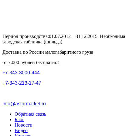
Период производства:01.07.2012 – 31.12.2015. Необходима
заводская табличка (шильда).
Доставка по России малогабаритного груза
от 7.000 рублей бесплатно!
+
7
-
3
4
3
-
3
0
0
0
-
4
4
4
+
7
-
3
4
3
-
2
1
3
-
1
7
-
4
7
info@astormarket.ru
Обратная связь
Блог
Новости
Видео
Каталог